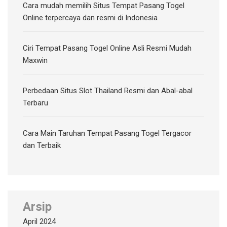
Cara mudah memilih Situs Tempat Pasang Togel
Online terpercaya dan resmi di Indonesia
Ciri Tempat Pasang Togel Online Asli Resmi Mudah
Maxwin
Perbedaan Situs Slot Thailand Resmi dan Abal-abal
Terbaru
Cara Main Taruhan Tempat Pasang Togel Tergacor
dan Terbaik
Arsip
April 2024