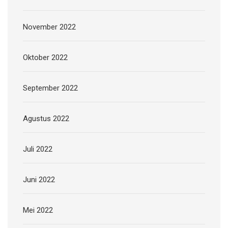
November 2022
Oktober 2022
September 2022
Agustus 2022
Juli 2022
Juni 2022
Mei 2022