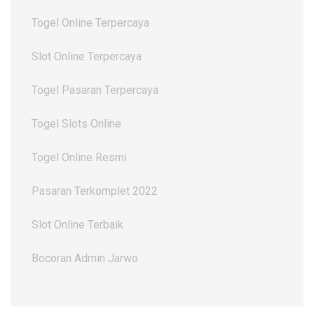
Togel Online Terpercaya
Slot Online Terpercaya
Togel Pasaran Terpercaya
Togel Slots Online
Togel Online Resmi
Pasaran Terkomplet 2022
Slot Online Terbaik
Bocoran Admin Jarwo