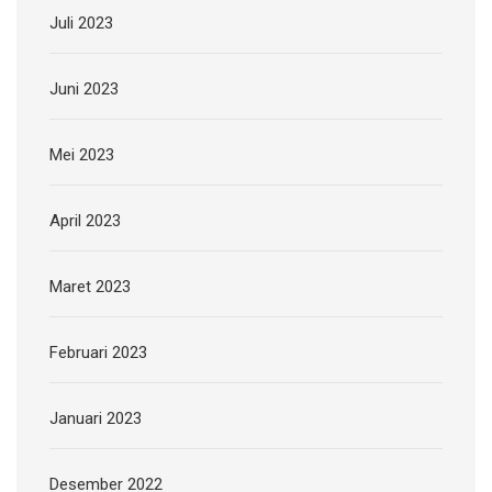
Juli 2023
Juni 2023
Mei 2023
April 2023
Maret 2023
Februari 2023
Januari 2023
Desember 2022