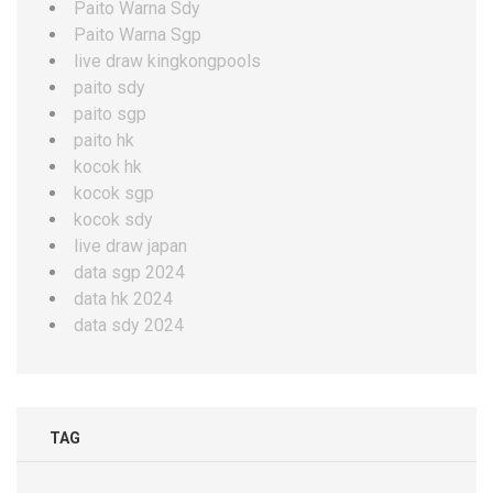
Paito Warna Sdy
Paito Warna Sgp
live draw kingkongpools
paito sdy
paito sgp
paito hk
kocok hk
kocok sgp
kocok sdy
live draw japan
data sgp 2024
data hk 2024
data sdy 2024
TAG