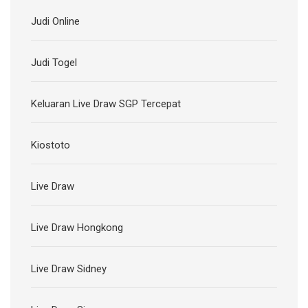
Judi Online
Judi Togel
Keluaran Live Draw SGP Tercepat
Kiostoto
Live Draw
Live Draw Hongkong
Live Draw Sidney