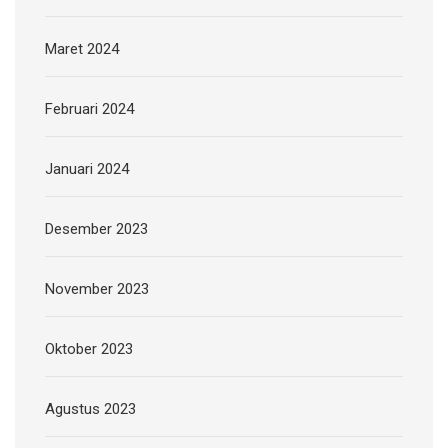
Maret 2024
Februari 2024
Januari 2024
Desember 2023
November 2023
Oktober 2023
Agustus 2023