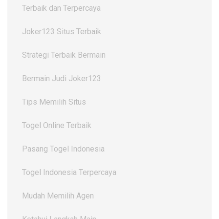
Terbaik dan Terpercaya
Joker123 Situs Terbaik
Strategi Terbaik Bermain
Bermain Judi Joker123
Tips Memilih Situs
Togel Online Terbaik
Pasang Togel Indonesia
Togel Indonesia Terpercaya
Mudah Memilih Agen