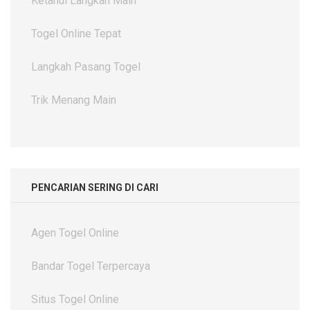
Ketahui Langkah Main
Togel Online Tepat
Langkah Pasang Togel
Trik Menang Main
PENCARIAN SERING DI CARI
Agen Togel Online
Bandar Togel Terpercaya
Situs Togel Online