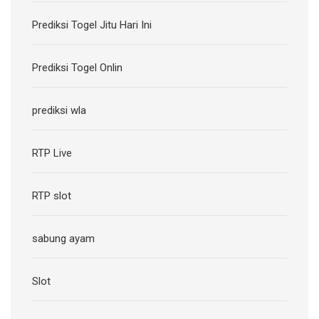
Prediksi Togel Jitu Hari Ini
Prediksi Togel Onlin
prediksi wla
RTP Live
RTP slot
sabung ayam
Slot