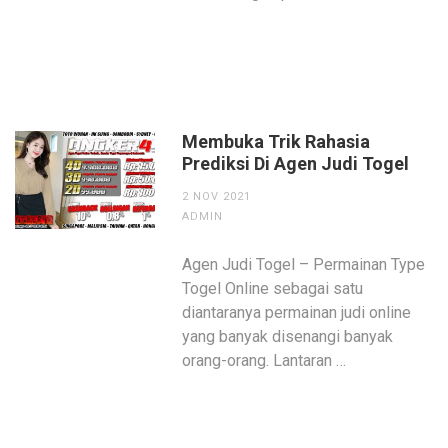
Membuka Trik Rahasia
Prediksi Di Agen Judi Togel
2 NOV 2021
ADMIN
Agen Judi Togel – Permainan Type
Togel Online sebagai satu
diantaranya permainan judi online
yang banyak disenangi banyak
orang-orang. Lantaran …