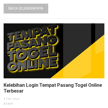
BACA SELENGKAPNYA
Kelebihan Login Tempat Pasang Togel Online
Terbesar
8 FEB 2024
ADMIN