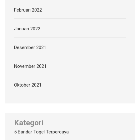
Februari 2022
Januari 2022
Desember 2021
November 2021
Oktober 2021
Kategori
5 Bandar Togel Terpercaya