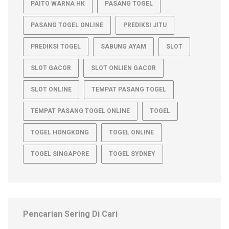
PAITO WARNA HK
PASANG TOGEL
PASANG TOGEL ONLINE
PREDIKSI JITU
PREDIKSI TOGEL
SABUNG AYAM
SLOT
SLOT GACOR
SLOT ONLIEN GACOR
SLOT ONLINE
TEMPAT PASANG TOGEL
TEMPAT PASANG TOGEL ONLINE
TOGEL
TOGEL HONGKONG
TOGEL ONLINE
TOGEL SINGAPORE
TOGEL SYDNEY
Pencarian Sering Di Cari