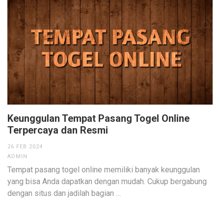
Keunggulan Tempat Pasang Togel Online
Terpercaya dan Resmi
26 FEB 2024
ADMIN
Tempat pasang togel online memiliki banyak keunggulan
yang bisa Anda dapatkan dengan mudah. Cukup bergabung
dengan situs dan jadilah bagian …