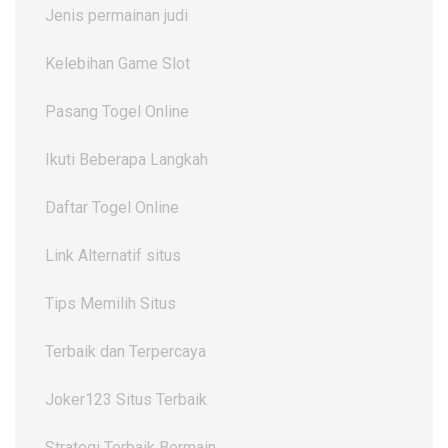
Jenis permainan judi
Kelebihan Game Slot
Pasang Togel Online
Ikuti Beberapa Langkah
Daftar Togel Online
Link Alternatif situs
Tips Memilih Situs
Terbaik dan Terpercaya
Joker123 Situs Terbaik
Strategi Terbaik Bermain