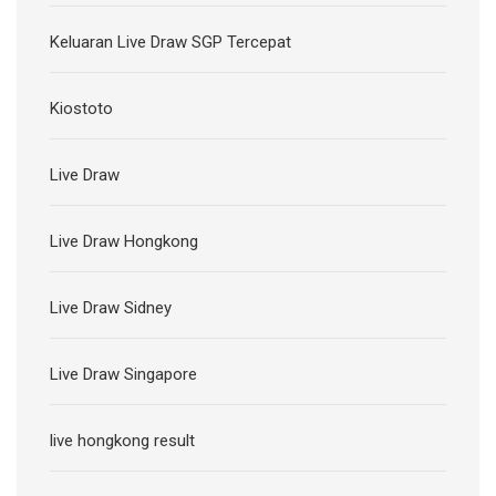
Keluaran Live Draw SGP Tercepat
Kiostoto
Live Draw
Live Draw Hongkong
Live Draw Sidney
Live Draw Singapore
live hongkong result