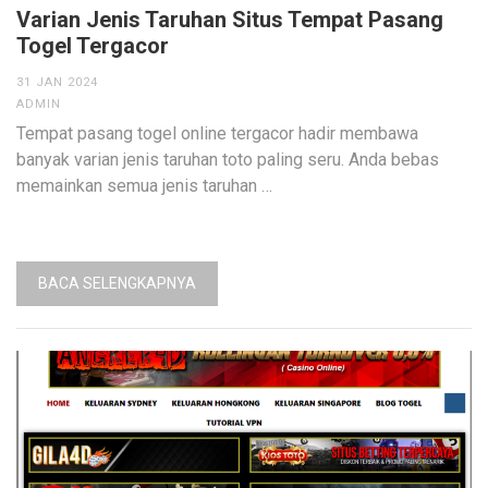
Varian Jenis Taruhan Situs Tempat Pasang
Togel Tergacor
31 JAN 2024
ADMIN
Tempat pasang togel online tergacor hadir membawa
banyak varian jenis taruhan toto paling seru. Anda bebas
memainkan semua jenis taruhan …
BACA SELENGKAPNYA