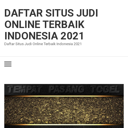
Lompat
ke
DAFTAR SITUS JUDI
konten
ONLINE TERBAIK
(Tekan
Enter)
INDONESIA 2021
Daftar Situs Judi Online Terbaik Indonesia 2021