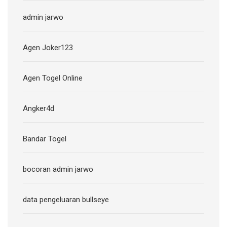
admin jarwo
Agen Joker123
Agen Togel Online
Angker4d
Bandar Togel
bocoran admin jarwo
data pengeluaran bullseye