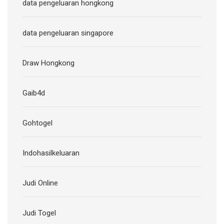
data pengeluaran hongkong
data pengeluaran singapore
Draw Hongkong
Gaib4d
Gohtogel
Indohasilkeluaran
Judi Online
Judi Togel