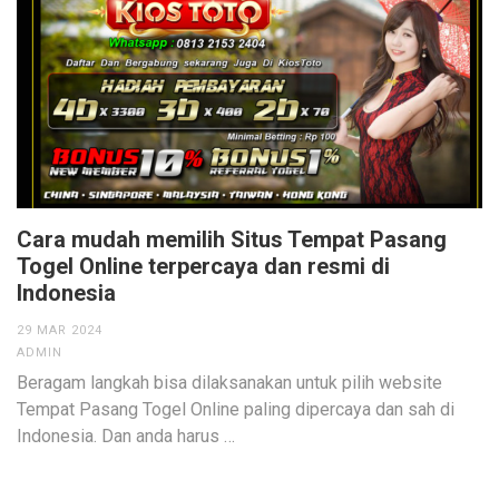
Cara mudah memilih Situs Tempat Pasang
Togel Online terpercaya dan resmi di
Indonesia
29 MAR 2024
ADMIN
Beragam langkah bisa dilaksanakan untuk pilih website
Tempat Pasang Togel Online paling dipercaya dan sah di
Indonesia. Dan anda harus …