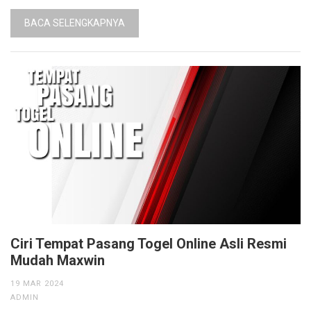
BACA SELENGKAPNYA
Ciri Tempat Pasang Togel Online Asli Resmi
Mudah Maxwin
19 MAR 2024
ADMIN