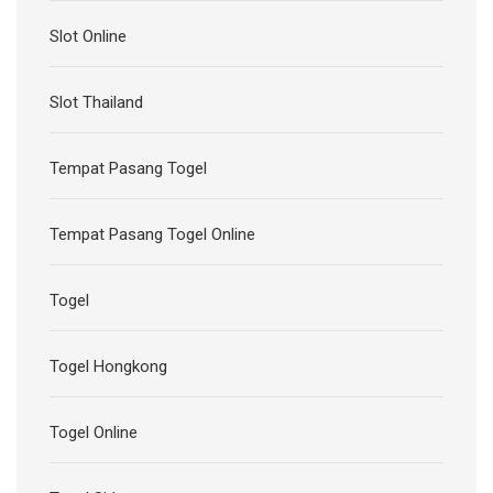
Slot Online
Slot Thailand
Tempat Pasang Togel
Tempat Pasang Togel Online
Togel
Togel Hongkong
Togel Online