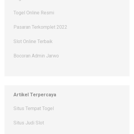
Togel Online Resmi
Pasaran Terkomplet 2022
Slot Online Terbaik
Bocoran Admin Jarwo
Artikel Terpercaya
Situs Tempat Togel
Situs Judi Slot