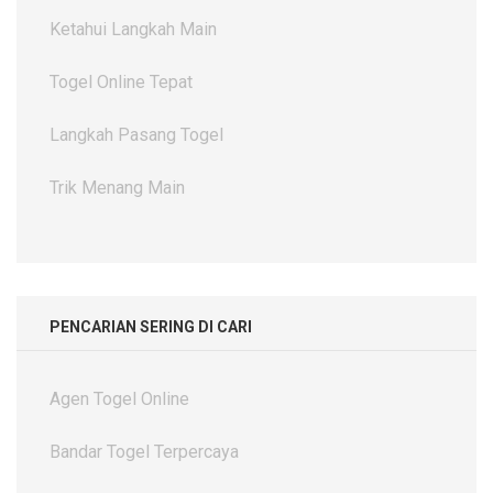
Ketahui Langkah Main
Togel Online Tepat
Langkah Pasang Togel
Trik Menang Main
PENCARIAN SERING DI CARI
Agen Togel Online
Bandar Togel Terpercaya