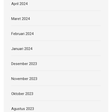
April 2024
Maret 2024
Februari 2024
Januari 2024
Desember 2023
November 2023
Oktober 2023
Agustus 2023