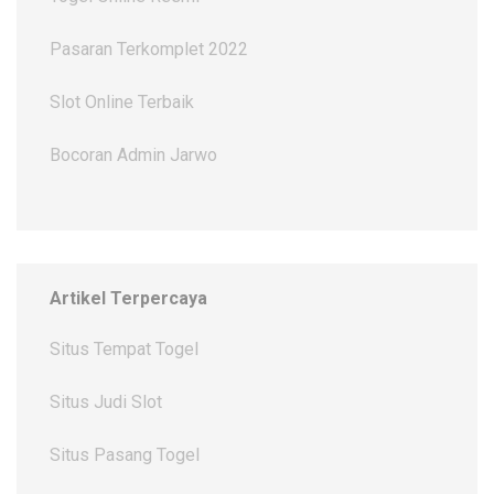
Pasaran Terkomplet 2022
Slot Online Terbaik
Bocoran Admin Jarwo
Artikel Terpercaya
Situs Tempat Togel
Situs Judi Slot
Situs Pasang Togel