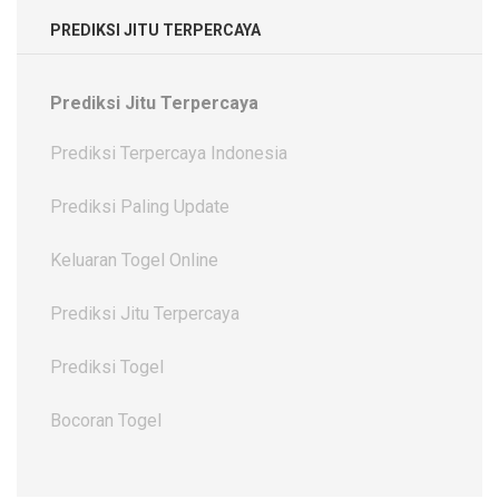
PREDIKSI JITU TERPERCAYA
Prediksi Jitu Terpercaya
Prediksi Terpercaya Indonesia
Prediksi Paling Update
Keluaran Togel Online
Prediksi Jitu Terpercaya
Prediksi Togel
Bocoran Togel