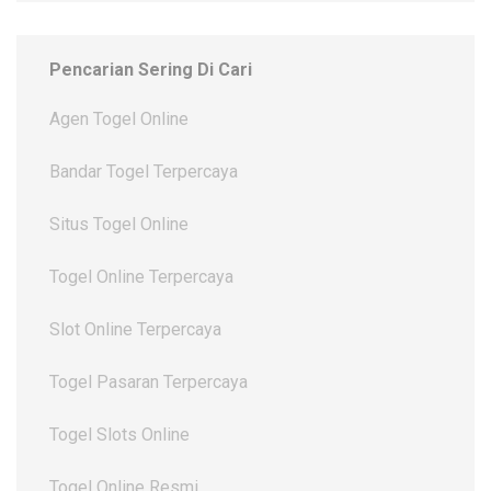
Pencarian Sering Di Cari
Agen Togel Online
Bandar Togel Terpercaya
Situs Togel Online
Togel Online Terpercaya
Slot Online Terpercaya
Togel Pasaran Terpercaya
Togel Slots Online
Togel Online Resmi