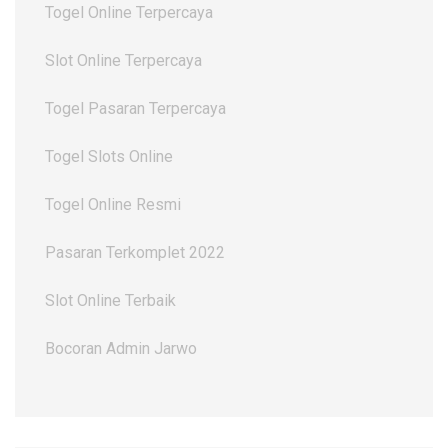
Togel Online Terpercaya
Slot Online Terpercaya
Togel Pasaran Terpercaya
Togel Slots Online
Togel Online Resmi
Pasaran Terkomplet 2022
Slot Online Terbaik
Bocoran Admin Jarwo