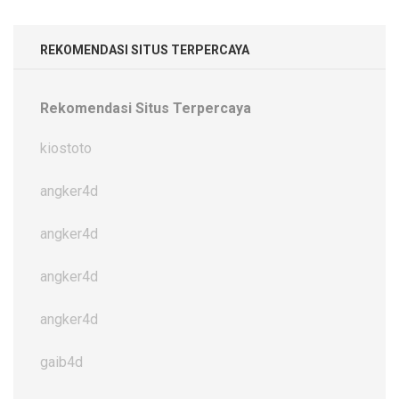
REKOMENDASI SITUS TERPERCAYA
Rekomendasi Situs Terpercaya
kiostoto
angker4d
angker4d
angker4d
angker4d
gaib4d