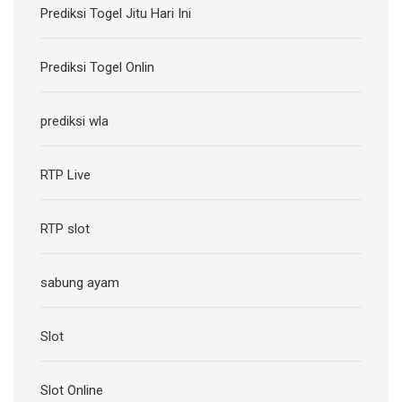
Prediksi Togel Jitu Hari Ini
Prediksi Togel Onlin
prediksi wla
RTP Live
RTP slot
sabung ayam
Slot
Slot Online