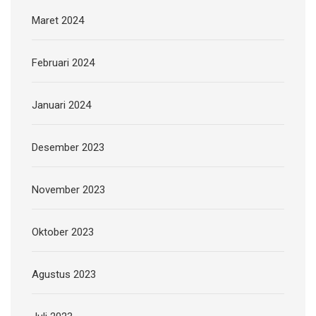
Maret 2024
Februari 2024
Januari 2024
Desember 2023
November 2023
Oktober 2023
Agustus 2023