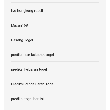
live hongkong result
Macan168
Pasang Togel
prediksi dan keluaran togel
prediksi keluaran togel
Prediksi Pengeluaran Togel
prediksi togel hari ini