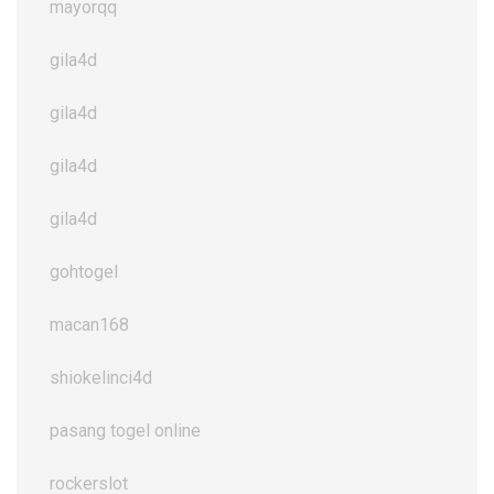
mayorqq
gila4d
gila4d
gila4d
gila4d
gohtogel
macan168
shiokelinci4d
pasang togel online
rockerslot