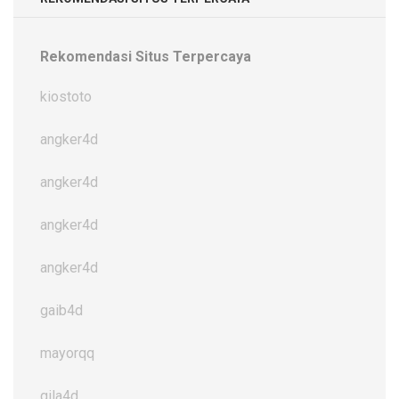
Rekomendasi Situs Terpercaya
kiostoto
angker4d
angker4d
angker4d
angker4d
gaib4d
mayorqq
gila4d