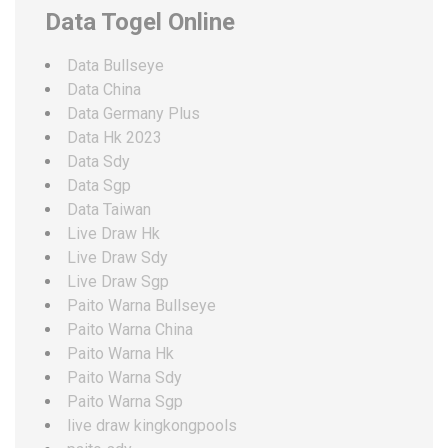
Data Togel Online
Data Bullseye
Data China
Data Germany Plus
Data Hk 2023
Data Sdy
Data Sgp
Data Taiwan
Live Draw Hk
Live Draw Sdy
Live Draw Sgp
Paito Warna Bullseye
Paito Warna China
Paito Warna Hk
Paito Warna Sdy
Paito Warna Sgp
live draw kingkongpools