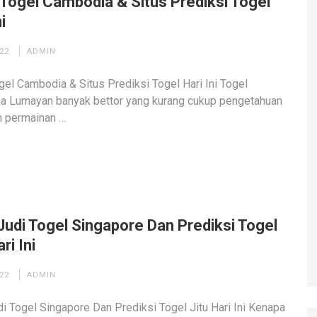
 Togel Cambodia & Situs Prediksi Togel
i
22
ADMIN
gel Cambodia & Situs Prediksi Togel Hari Ini Togel
a Lumayan banyak bettor yang kurang cukup pengetahuan
n permainan …
Judi Togel Singapore Dan Prediksi Togel
ri Ini
22
ADMIN
di Togel Singapore Dan Prediksi Togel Jitu Hari Ini Kenapa