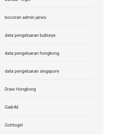
bocoran admin jarwo
data pengeluaran bullseye
data pengeluaran hongkong
data pengeluaran singapore
Draw Hongkong
Gaib4d
Gohtogel