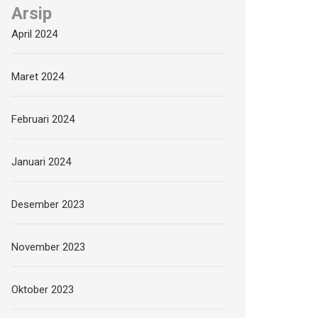
Arsip
April 2024
Maret 2024
Februari 2024
Januari 2024
Desember 2023
November 2023
Oktober 2023