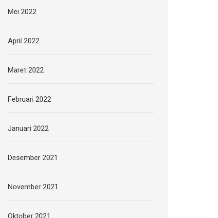
Mei 2022
April 2022
Maret 2022
Februari 2022
Januari 2022
Desember 2021
November 2021
Oktober 2021