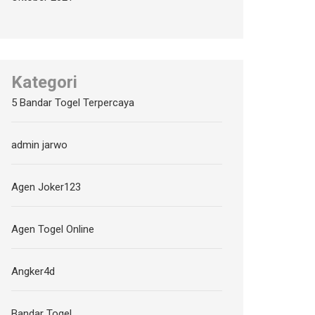
Kategori
5 Bandar Togel Terpercaya
admin jarwo
Agen Joker123
Agen Togel Online
Angker4d
Bandar Togel