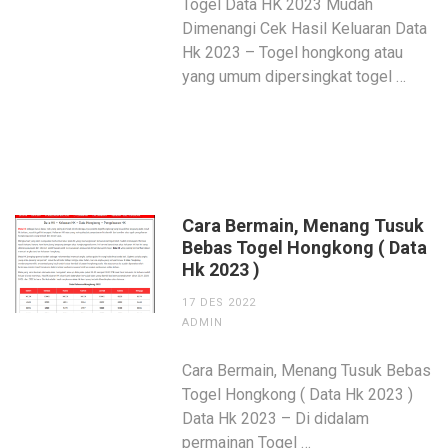
Togel Data HK 2023 Mudah
Dimenangi Cek Hasil Keluaran Data
Hk 2023 – Togel hongkong atau
yang umum dipersingkat togel …
Cara Bermain, Menang Tusuk
Bebas Togel Hongkong ( Data
Hk 2023 )
17 DES 2022
ADMIN
Cara Bermain, Menang Tusuk Bebas
Togel Hongkong ( Data Hk 2023 )
Data Hk 2023 – Di didalam
permainan Togel …