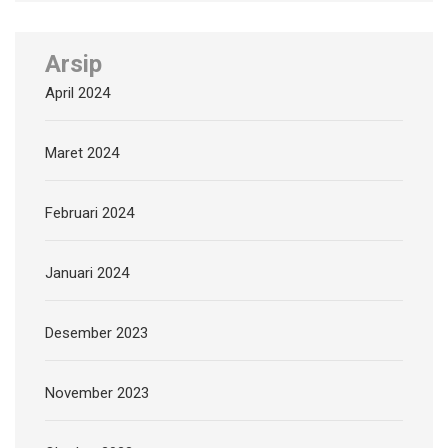
Arsip
April 2024
Maret 2024
Februari 2024
Januari 2024
Desember 2023
November 2023