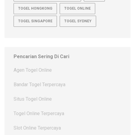
TOGEL HONGKONG
TOGEL ONLINE
TOGEL SINGAPORE
TOGEL SYDNEY
Pencarian Sering Di Cari
Agen Togel Online
Bandar Togel Terpercaya
Situs Togel Online
Togel Online Terpercaya
Slot Online Terpercaya