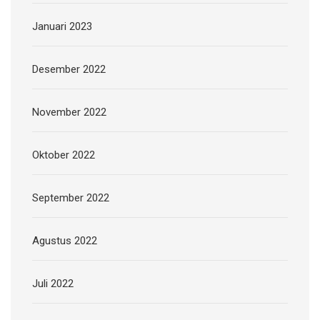
Januari 2023
Desember 2022
November 2022
Oktober 2022
September 2022
Agustus 2022
Juli 2022