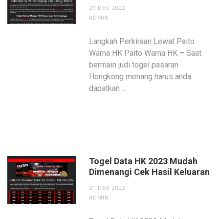
29 DES 2022
ADMIN
Langkah Perkiraan Lewat Paito
Warna HK Paito Warna HK – Saat
bermain judi togel pasaran
Hongkong menang harus anda
dapatkan …
Togel Data HK 2023 Mudah
Dimenangi Cek Hasil Keluaran
21 DES 2022
ADMIN