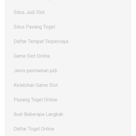
Situs Judi Slot
Situs Pasang Togel
Daftar Tempat Terpercaya
Game Slot Online
Jenis permainan judi
Kelebihan Game Slot
Pasang Togel Online
Ikuti Beberapa Langkah
Daftar Togel Online