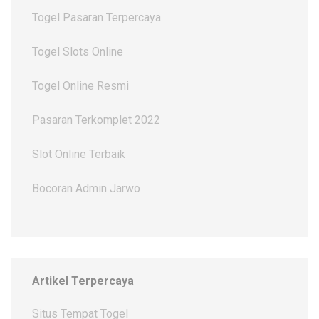
Togel Pasaran Terpercaya
Togel Slots Online
Togel Online Resmi
Pasaran Terkomplet 2022
Slot Online Terbaik
Bocoran Admin Jarwo
Artikel Terpercaya
Situs Tempat Togel