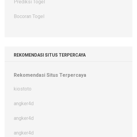
Prediksi Togel
Bocoran Togel
REKOMENDASI SITUS TERPERCAYA
Rekomendasi Situs Terpercaya
kiostoto
angker4d
angker4d
angker4d