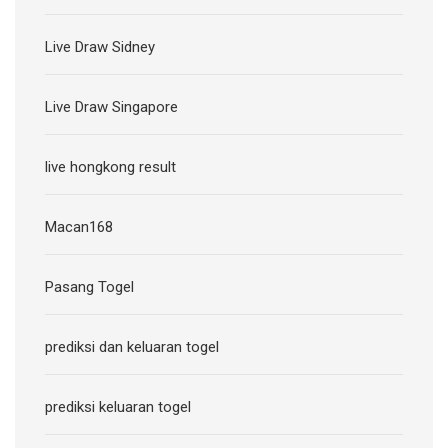
Live Draw Sidney
Live Draw Singapore
live hongkong result
Macan168
Pasang Togel
prediksi dan keluaran togel
prediksi keluaran togel