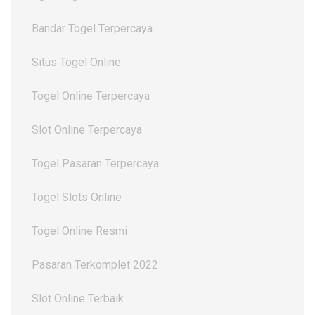
Bandar Togel Terpercaya
Situs Togel Online
Togel Online Terpercaya
Slot Online Terpercaya
Togel Pasaran Terpercaya
Togel Slots Online
Togel Online Resmi
Pasaran Terkomplet 2022
Slot Online Terbaik