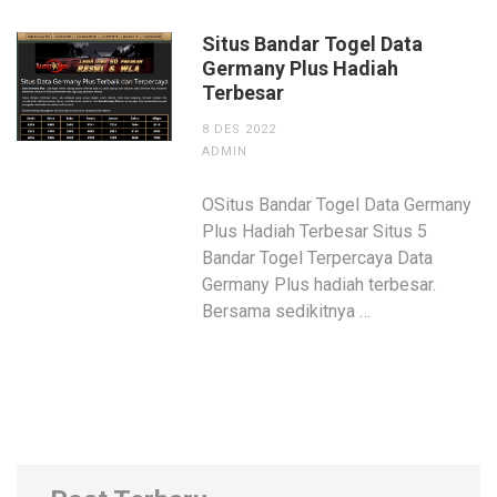
Situs Bandar Togel Data
Germany Plus Hadiah
Terbesar
8 DES 2022
ADMIN
OSitus Bandar Togel Data Germany
Plus Hadiah Terbesar Situs 5
Bandar Togel Terpercaya Data
Germany Plus hadiah terbesar.
Bersama sedikitnya …