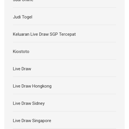
Judi Togel
Keluaran Live Draw SGP Tercepat
Kiostoto
Live Draw
Live Draw Hongkong
Live Draw Sidney
Live Draw Singapore