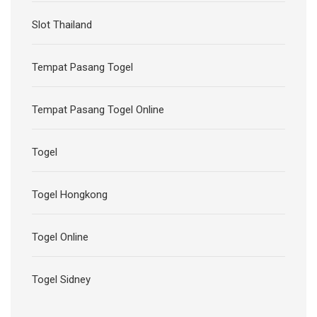
Slot Thailand
Tempat Pasang Togel
Tempat Pasang Togel Online
Togel
Togel Hongkong
Togel Online
Togel Sidney