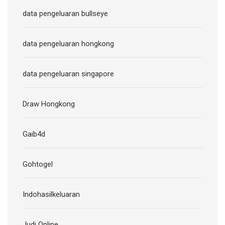
data pengeluaran bullseye
data pengeluaran hongkong
data pengeluaran singapore
Draw Hongkong
Gaib4d
Gohtogel
Indohasilkeluaran
Judi Online