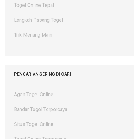
Togel Online Tepat
Langkah Pasang Togel
Trik Menang Main
PENCARIAN SERING DI CARI
Agen Togel Online
Bandar Togel Terpercaya
Situs Togel Online