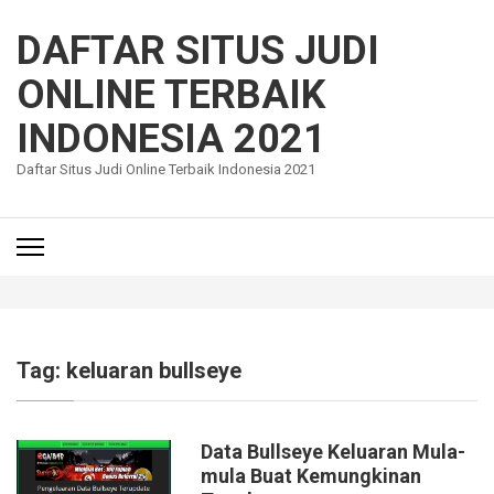
Lompat
ke
DAFTAR SITUS JUDI
konten
ONLINE TERBAIK
(Tekan
Enter)
INDONESIA 2021
Daftar Situs Judi Online Terbaik Indonesia 2021
Tag:
keluaran bullseye
Data Bullseye Keluaran Mula-
mula Buat Kemungkinan