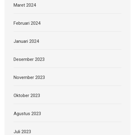
Maret 2024
Februari 2024
Januari 2024
Desember 2023
November 2023
Oktober 2023
Agustus 2023
Juli 2023