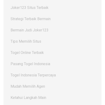
Joker123 Situs Terbaik
Strategi Terbaik Bermain
Bermain Judi Joker123
Tips Memilih Situs
Togel Online Terbaik
Pasang Togel Indonesia
Togel Indonesia Terpercaya
Mudah Memilih Agen
Ketahui Langkah Main