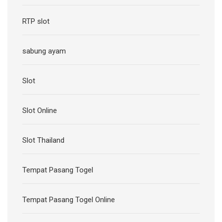
RTP slot
sabung ayam
Slot
Slot Online
Slot Thailand
Tempat Pasang Togel
Tempat Pasang Togel Online