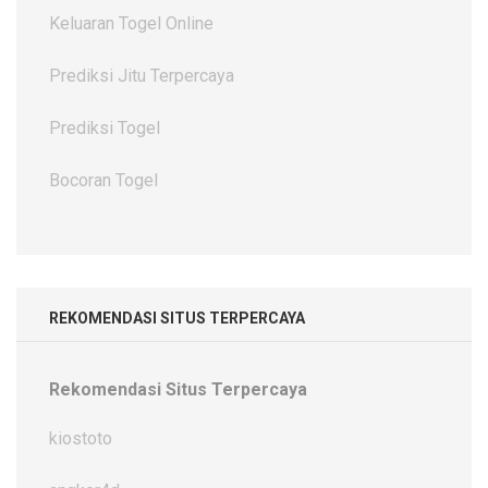
Keluaran Togel Online
Prediksi Jitu Terpercaya
Prediksi Togel
Bocoran Togel
REKOMENDASI SITUS TERPERCAYA
Rekomendasi Situs Terpercaya
kiostoto