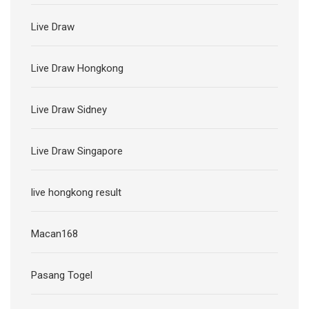
Live Draw
Live Draw Hongkong
Live Draw Sidney
Live Draw Singapore
live hongkong result
Macan168
Pasang Togel