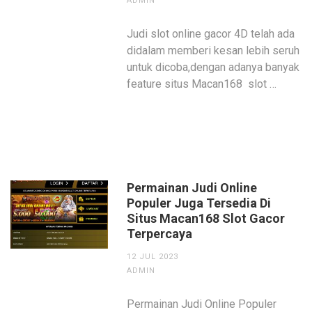
ADMIN
Judi slot online gacor 4D telah ada
didalam memberi kesan lebih seruh
untuk dicoba,dengan adanya banyak
feature situs Macan168 slot …
Permainan Judi Online
Populer Juga Tersedia Di
Situs Macan168 Slot Gacor
Terpercaya
12 JUL 2023
ADMIN
Permainan Judi Online Populer