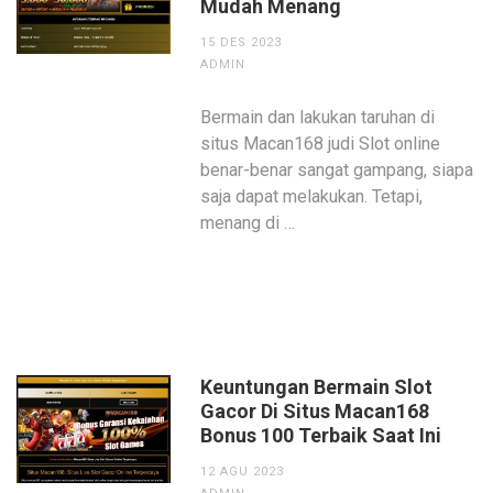
Mudah Menang
15 DES 2023
ADMIN
Bermain dan lakukan taruhan di
situs Macan168 judi Slot online
benar-benar sangat gampang, siapa
saja dapat melakukan. Tetapi,
menang di …
Keuntungan Bermain Slot
Gacor Di Situs Macan168
Bonus 100 Terbaik Saat Ini
12 AGU 2023