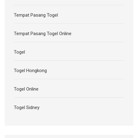
Tempat Pasang Togel
Tempat Pasang Togel Online
Togel
Togel Hongkong
Togel Online
Togel Sidney