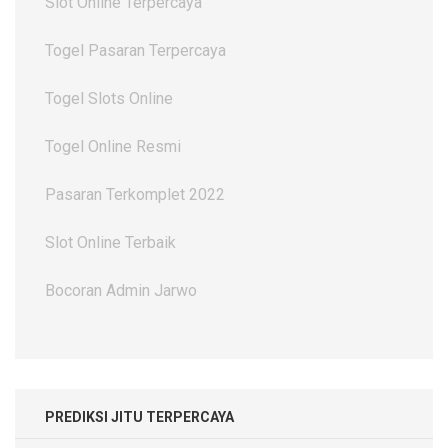
Slot Online Terpercaya
Togel Pasaran Terpercaya
Togel Slots Online
Togel Online Resmi
Pasaran Terkomplet 2022
Slot Online Terbaik
Bocoran Admin Jarwo
PREDIKSI JITU TERPERCAYA