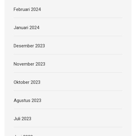
Februari 2024
Januari 2024
Desember 2023
November 2023
Oktober 2023
Agustus 2023
Juli 2023