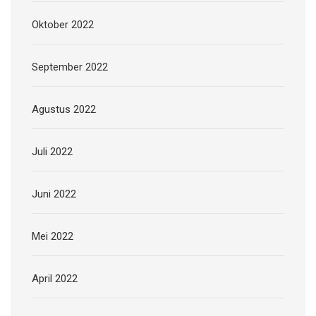
Oktober 2022
September 2022
Agustus 2022
Juli 2022
Juni 2022
Mei 2022
April 2022