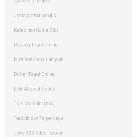
Game Slot Online
Jenis permainan judi
Kelebihan Game Slot
Pasang Togel Online
Ikuti Beberapa Langkah
Daftar Togel Online
Link Alternatif situs
Tips Memilih Situs
Terbaik dan Terpercaya
Joker123 Situs Terbaik