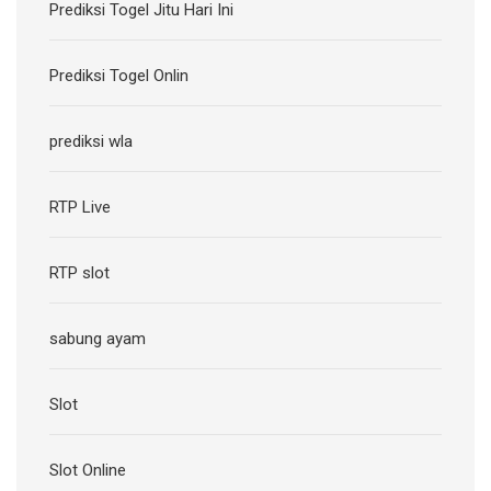
Prediksi Togel Jitu Hari Ini
Prediksi Togel Onlin
prediksi wla
RTP Live
RTP slot
sabung ayam
Slot
Slot Online