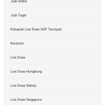
Judi Online
Judi Togel
Keluaran Live Draw SGP Tercepat
Kiostoto
Live Draw
Live Draw Hongkong
Live Draw Sidney
Live Draw Singapore