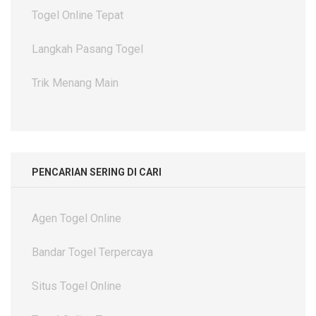
Togel Online Tepat
Langkah Pasang Togel
Trik Menang Main
PENCARIAN SERING DI CARI
Agen Togel Online
Bandar Togel Terpercaya
Situs Togel Online