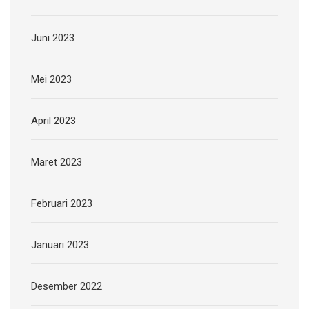
Juni 2023
Mei 2023
April 2023
Maret 2023
Februari 2023
Januari 2023
Desember 2022