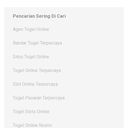
Pencarian Sering Di Cari
Agen Togel Online
Bandar Togel Terpercaya
Situs Togel Online
Togel Online Terpercaya
Slot Online Terpercaya
Togel Pasaran Terpercaya
Togel Slots Online
Togel Online Resmi