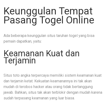
Keunggulan Tempat
Pasang Togel Online
Ada beberapa keunggulan situs taruhan togel yang bisa
pemain dapatkan, yaitu:
Keamanan Kuat dan
Terjamin
Situs toto angka terpercaya memiliki sistem keamanan kuat
dan terjamin ketat. Kekuatan keamanannya ini tak akan
mudah di terobos hacker atau orang tidak bertanggung
jawab. Bahkan, situs tak akan terblokir dengan mudah karena
sudah terpasang keamanan yang luar biasa.