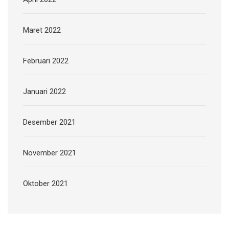
Maret 2022
Februari 2022
Januari 2022
Desember 2021
November 2021
Oktober 2021