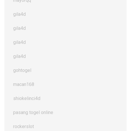
mayorqq
gila4d
gila4d
gila4d
gila4d
gohtogel
macan168
shiokelinci4d
pasang togel online
rockerslot