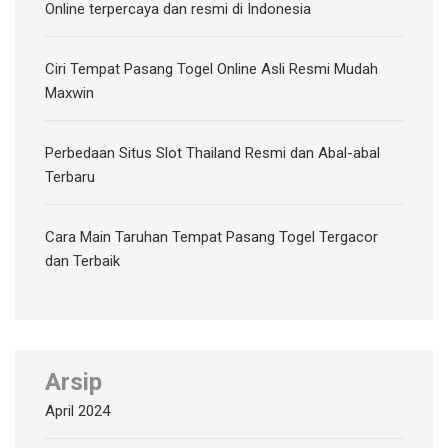
Online terpercaya dan resmi di Indonesia
Ciri Tempat Pasang Togel Online Asli Resmi Mudah
Maxwin
Perbedaan Situs Slot Thailand Resmi dan Abal-abal
Terbaru
Cara Main Taruhan Tempat Pasang Togel Tergacor
dan Terbaik
Arsip
April 2024