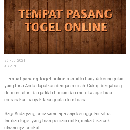
26 FEB 2024
ADMIN
Tempat pasang togel online
memiliki banyak keunggulan
yang bisa Anda dapatkan dengan mudah. Cukup bergabung
dengan situs dan jadilah bagian dari mereka agar bisa
merasakan banyak keunggulan luar biasa.
Bagi Anda yang penasaran apa saja keunggulan situs
taruhan togel yang bisa pemain miliki, maka bisa cek
ulasannya berikut.