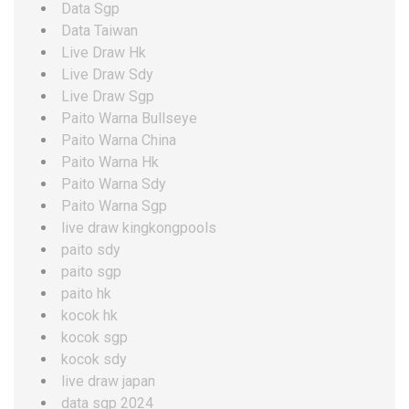
Data Sgp
Data Taiwan
Live Draw Hk
Live Draw Sdy
Live Draw Sgp
Paito Warna Bullseye
Paito Warna China
Paito Warna Hk
Paito Warna Sdy
Paito Warna Sgp
live draw kingkongpools
paito sdy
paito sgp
paito hk
kocok hk
kocok sgp
kocok sdy
live draw japan
data sgp 2024