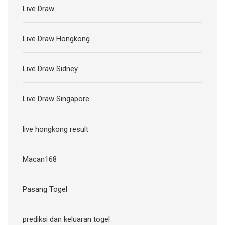
Live Draw
Live Draw Hongkong
Live Draw Sidney
Live Draw Singapore
live hongkong result
Macan168
Pasang Togel
prediksi dan keluaran togel