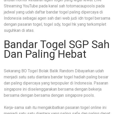
Streaming YouTube pada kanal sah totomacaupools pada
jadwal yang udah daftar bandar togel paling dipercaya di
Indonesia sebagai agen sah dari web judi idn togel bersama
dengan pasaran togel, togel sdy, togel hk yang terkomplet
suguhkan di atas.
Bandar Togel SGP Sah
Dan Paling Hebat
Sekarang BO Togel Bolak Balik Random Dibayarkan udah
menjadi satu satu diantara bandar togel hadiah paling besar
dan paling dipercaya yang terpopuler di Indonesia. Pasaran
singapore ini diselenggarakan bersama dengan bekerja
bersama dengan bersama dengan singapore pools.
Kerja-sama sah itu mengakibatkan pasaran togel online ini
menjadi satu satu diantara yang paling safe dan paling dapat