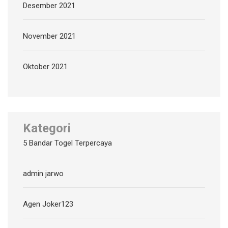
Desember 2021
November 2021
Oktober 2021
Kategori
5 Bandar Togel Terpercaya
admin jarwo
Agen Joker123