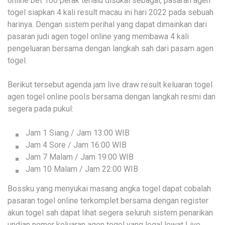
online bet 100 perak terlalu disukai sebagai, pasaran agen
togel siapkan 4 kali result macau ini hari 2022 pada sebuah
harinya. Dengan sistem perihal yang dapat dimainkan dari
pasaran judi agen togel online yang membawa 4 kali
pengeluaran bersama dengan langkah sah dari pasarn agen
togel.
Berikut tersebut agenda jam live draw result keluaran togel
agen togel online pools bersama dengan langkah resmi dan
segera pada pukul:
Jam 1 Siang / Jam 13:00 WIB
Jam 4 Sore / Jam 16:00 WIB
Jam 7 Malam / Jam 19:00 WIB
Jam 10 Malam / Jam 22:00 WIB
Bossku yang menyukai masang angka togel dapat cobalah
pasaran togel online terkomplet bersama dengan register
akun togel sah dapat lihat segera seluruh sistem penarikan
undian nomor keluaran agen togel yang legal lewat Live