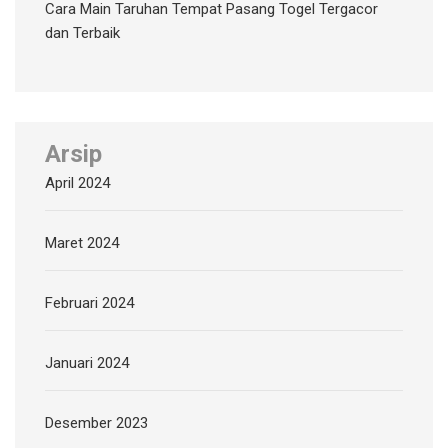
Cara Main Taruhan Tempat Pasang Togel Tergacor
dan Terbaik
Arsip
April 2024
Maret 2024
Februari 2024
Januari 2024
Desember 2023