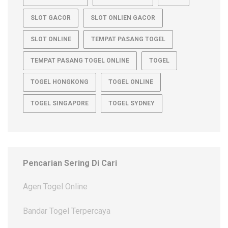
SLOT GACOR
SLOT ONLIEN GACOR
SLOT ONLINE
TEMPAT PASANG TOGEL
TEMPAT PASANG TOGEL ONLINE
TOGEL
TOGEL HONGKONG
TOGEL ONLINE
TOGEL SINGAPORE
TOGEL SYDNEY
Pencarian Sering Di Cari
Agen Togel Online
Bandar Togel Terpercaya