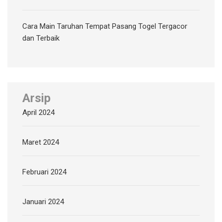
Cara Main Taruhan Tempat Pasang Togel Tergacor
dan Terbaik
Arsip
April 2024
Maret 2024
Februari 2024
Januari 2024