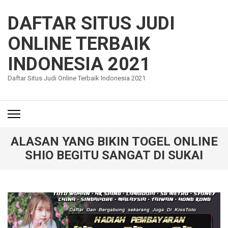
Lompat
ke
DAFTAR SITUS JUDI
konten
ONLINE TERBAIK
(Tekan
Enter)
INDONESIA 2021
Daftar Situs Judi Online Terbaik Indonesia 2021
ALASAN YANG BIKIN TOGEL ONLINE
SHIO BEGITU SANGAT DI SUKAI