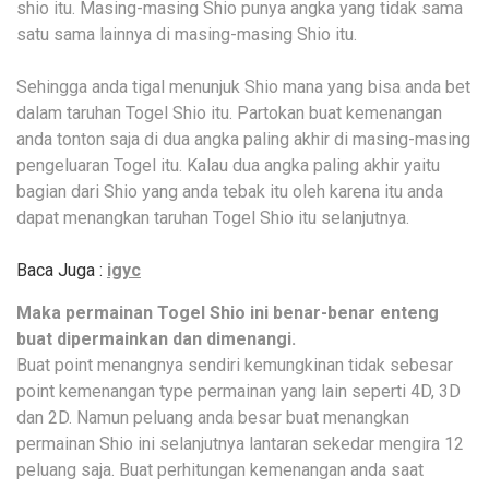
shio itu. Masing-masing Shio punya angka yang tidak sama
satu sama lainnya di masing-masing Shio itu.
Sehingga anda tigal menunjuk Shio mana yang bisa anda bet
dalam taruhan Togel Shio itu. Partokan buat kemenangan
anda tonton saja di dua angka paling akhir di masing-masing
pengeluaran Togel itu. Kalau dua angka paling akhir yaitu
bagian dari Shio yang anda tebak itu oleh karena itu anda
dapat menangkan taruhan Togel Shio itu selanjutnya.
Baca Juga :
igyc
Maka permainan Togel Shio ini benar-benar enteng
buat dipermainkan dan dimenangi.
Buat point menangnya sendiri kemungkinan tidak sebesar
point kemenangan type permainan yang lain seperti 4D, 3D
dan 2D. Namun peluang anda besar buat menangkan
permainan Shio ini selanjutnya lantaran sekedar mengira 12
peluang saja. Buat perhitungan kemenangan anda saat