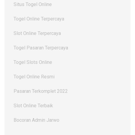
Situs Togel Online
Togel Online Terpercaya
Slot Online Terpercaya
Togel Pasaran Terpercaya
Togel Slots Online
Togel Online Resmi
Pasaran Terkomplet 2022
Slot Online Terbaik
Bocoran Admin Jarwo