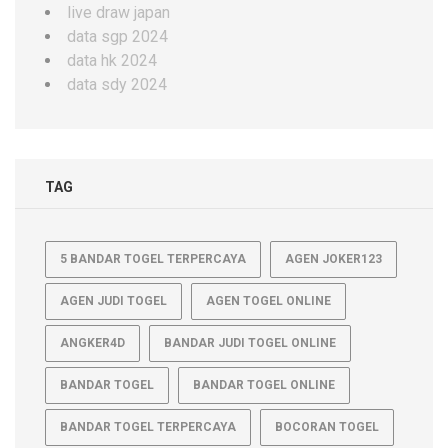
live draw japan
data sgp 2024
data hk 2024
data sdy 2024
TAG
5 BANDAR TOGEL TERPERCAYA
AGEN JOKER123
AGEN JUDI TOGEL
AGEN TOGEL ONLINE
ANGKER4D
BANDAR JUDI TOGEL ONLINE
BANDAR TOGEL
BANDAR TOGEL ONLINE
BANDAR TOGEL TERPERCAYA
BOCORAN TOGEL