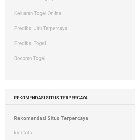
Keluaran Togel Online
Prediksi Jitu Terpercaya
Prediksi Togel
Bocoran Togel
REKOMENDASI SITUS TERPERCAYA
Rekomendasi Situs Terpercaya
kiostoto