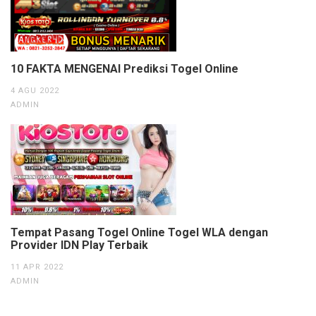
10 FAKTA MENGENAI Prediksi Togel Online
4 AGU 2022
ADMIN
Tempat Pasang Togel Online Togel WLA dengan
Provider IDN Play Terbaik
11 APR 2022
ADMIN