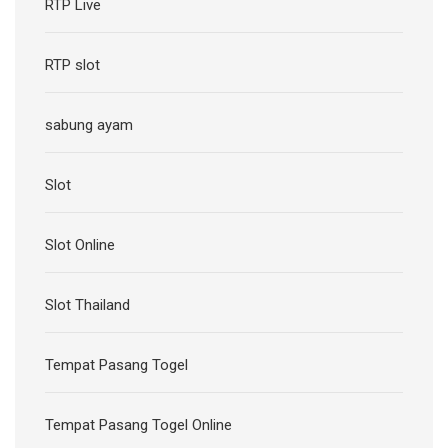
RTP Live
RTP slot
sabung ayam
Slot
Slot Online
Slot Thailand
Tempat Pasang Togel
Tempat Pasang Togel Online