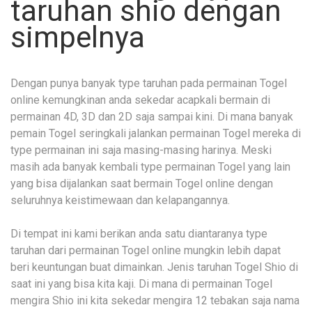
taruhan shio dengan
simpelnya
Dengan punya banyak type taruhan pada permainan Togel
online kemungkinan anda sekedar acapkali bermain di
permainan 4D, 3D dan 2D saja sampai kini. Di mana banyak
pemain Togel seringkali jalankan permainan Togel mereka di
type permainan ini saja masing-masing harinya. Meski
masih ada banyak kembali type permainan Togel yang lain
yang bisa dijalankan saat bermain Togel online dengan
seluruhnya keistimewaan dan kelapangannya.
Di tempat ini kami berikan anda satu diantaranya type
taruhan dari permainan Togel online mungkin lebih dapat
beri keuntungan buat dimainkan. Jenis taruhan Togel Shio di
saat ini yang bisa kita kaji. Di mana di permainan Togel
mengira Shio ini kita sekedar mengira 12 tebakan saja nama