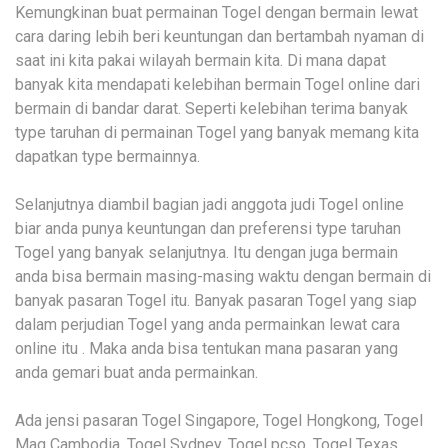
Kemungkinan buat permainan Togel dengan bermain lewat
cara daring lebih beri keuntungan dan bertambah nyaman di
saat ini kita pakai wilayah bermain kita. Di mana dapat
banyak kita mendapati kelebihan bermain Togel online dari
bermain di bandar darat. Seperti kelebihan terima banyak
type taruhan di permainan Togel yang banyak memang kita
dapatkan type bermainnya.
Selanjutnya diambil bagian jadi anggota judi Togel online
biar anda punya keuntungan dan preferensi type taruhan
Togel yang banyak selanjutnya. Itu dengan juga bermain
anda bisa bermain masing-masing waktu dengan bermain di
banyak pasaran Togel itu. Banyak pasaran Togel yang siap
dalam perjudian Togel yang anda permainkan lewat cara
online itu . Maka anda bisa tentukan mana pasaran yang
anda gemari buat anda permainkan.
Ada jensi pasaran Togel Singapore, Togel Hongkong, Togel
Mag Cambodia, Togel Sydney, Togel pcso, Togel Texas,