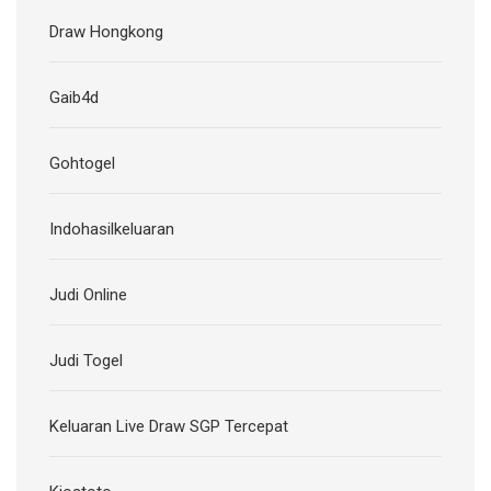
Draw Hongkong
Gaib4d
Gohtogel
Indohasilkeluaran
Judi Online
Judi Togel
Keluaran Live Draw SGP Tercepat