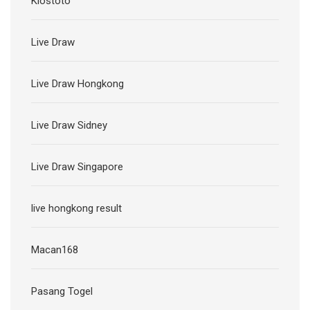
Kiostoto
Live Draw
Live Draw Hongkong
Live Draw Sidney
Live Draw Singapore
live hongkong result
Macan168
Pasang Togel