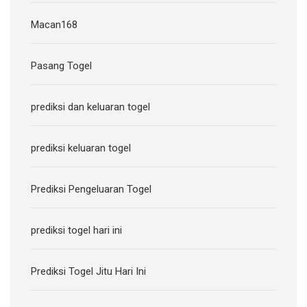
Macan168
Pasang Togel
prediksi dan keluaran togel
prediksi keluaran togel
Prediksi Pengeluaran Togel
prediksi togel hari ini
Prediksi Togel Jitu Hari Ini