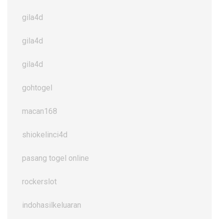
gila4d
gila4d
gila4d
gohtogel
macan168
shiokelinci4d
pasang togel online
rockerslot
indohasilkeluaran