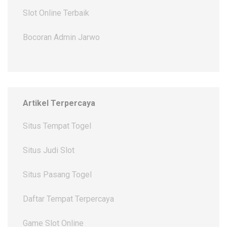
Slot Online Terbaik
Bocoran Admin Jarwo
Artikel Terpercaya
Situs Tempat Togel
Situs Judi Slot
Situs Pasang Togel
Daftar Tempat Terpercaya
Game Slot Online