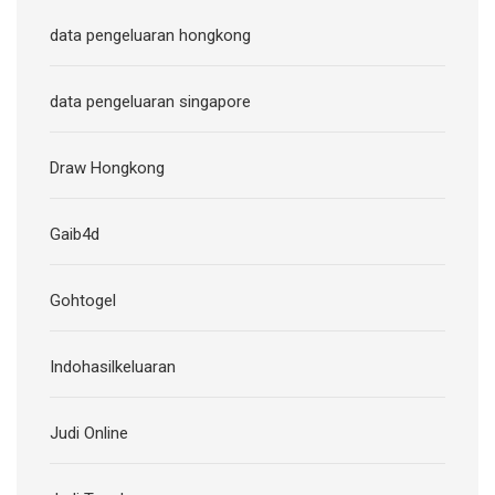
data pengeluaran hongkong
data pengeluaran singapore
Draw Hongkong
Gaib4d
Gohtogel
Indohasilkeluaran
Judi Online