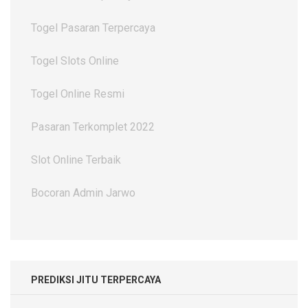
Togel Pasaran Terpercaya
Togel Slots Online
Togel Online Resmi
Pasaran Terkomplet 2022
Slot Online Terbaik
Bocoran Admin Jarwo
PREDIKSI JITU TERPERCAYA