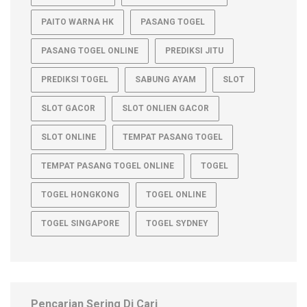
PAITO WARNA HK
PASANG TOGEL
PASANG TOGEL ONLINE
PREDIKSI JITU
PREDIKSI TOGEL
SABUNG AYAM
SLOT
SLOT GACOR
SLOT ONLIEN GACOR
SLOT ONLINE
TEMPAT PASANG TOGEL
TEMPAT PASANG TOGEL ONLINE
TOGEL
TOGEL HONGKONG
TOGEL ONLINE
TOGEL SINGAPORE
TOGEL SYDNEY
Pencarian Sering Di Cari