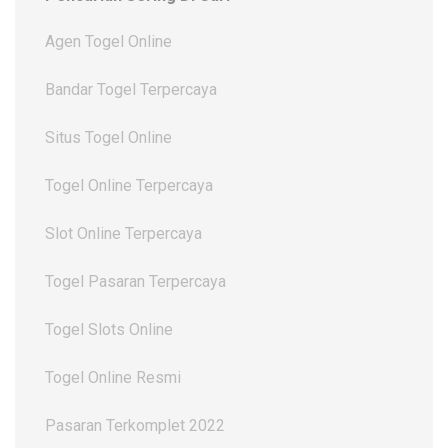
Agen Togel Online
Bandar Togel Terpercaya
Situs Togel Online
Togel Online Terpercaya
Slot Online Terpercaya
Togel Pasaran Terpercaya
Togel Slots Online
Togel Online Resmi
Pasaran Terkomplet 2022