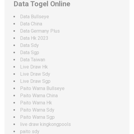
Data Togel Online
Data Bullseye
Data China
Data Germany Plus
Data Hk 2023
Data Sdy
Data Sgp
Data Taiwan
Live Draw Hk
Live Draw Sdy
Live Draw Sgp
Paito Warna Bullseye
Paito Warna China
Paito Warna Hk
Paito Warna Sdy
Paito Warna Sgp
live draw kingkongpools
paito sdy