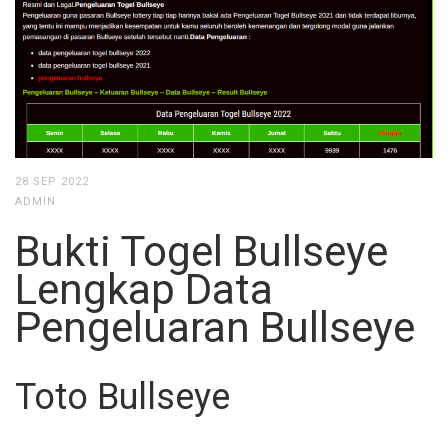
28 SEP 2022
ADMIN
Bukti Togel Bullseye
Lengkap Data
Pengeluaran Bullseye
Toto Bullseye