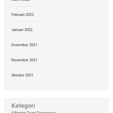
Februari 2022
Januari 2022
Desember 2021
November 2021
Oktober 2021
Kategori
5 Bandar Togel Terpercaya