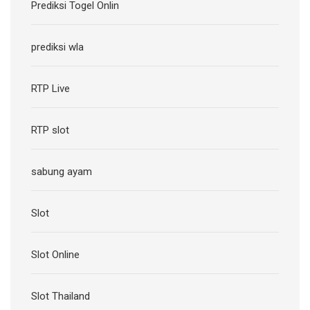
Prediksi Togel Onlin
prediksi wla
RTP Live
RTP slot
sabung ayam
Slot
Slot Online
Slot Thailand