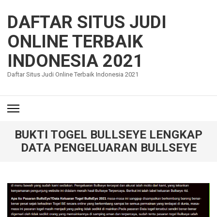
Lompat
ke
DAFTAR SITUS JUDI
konten
ONLINE TERBAIK
(Tekan
Enter)
INDONESIA 2021
Daftar Situs Judi Online Terbaik Indonesia 2021
BUKTI TOGEL BULLSEYE LENGKAP
DATA PENGELUARAN BULLSEYE