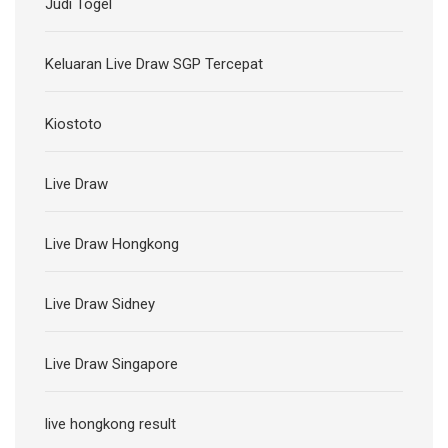
Judi Togel
Keluaran Live Draw SGP Tercepat
Kiostoto
Live Draw
Live Draw Hongkong
Live Draw Sidney
Live Draw Singapore
live hongkong result