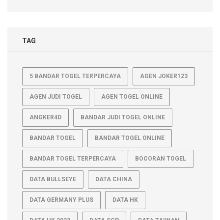
TAG
5 BANDAR TOGEL TERPERCAYA
AGEN JOKER123
AGEN JUDI TOGEL
AGEN TOGEL ONLINE
ANGKER4D
BANDAR JUDI TOGEL ONLINE
BANDAR TOGEL
BANDAR TOGEL ONLINE
BANDAR TOGEL TERPERCAYA
BOCORAN TOGEL
DATA BULLSEYE
DATA CHINA
DATA GERMANY PLUS
DATA HK