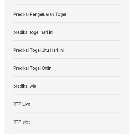
Prediksi Pengeluaran Togel
prediksi togel hari ini
Prediksi Togel Jitu Hari Ini
Prediksi Togel Onlin
prediksi wla
RTP Live
RTP slot