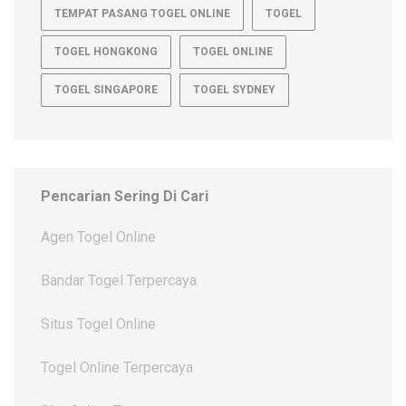
TEMPAT PASANG TOGEL ONLINE
TOGEL
TOGEL HONGKONG
TOGEL ONLINE
TOGEL SINGAPORE
TOGEL SYDNEY
Pencarian Sering Di Cari
Agen Togel Online
Bandar Togel Terpercaya
Situs Togel Online
Togel Online Terpercaya