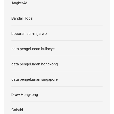
Angker4d
Bandar Togel
bocoran admin jarwo
data pengeluaran bullseye
data pengeluaran hongkong
data pengeluaran singapore
Draw Hongkong
Gaib4d