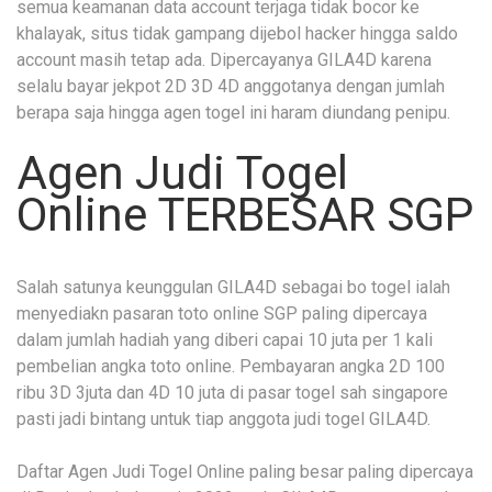
semua keamanan data account terjaga tidak bocor ke
khalayak, situs tidak gampang dijebol hacker hingga saldo
account masih tetap ada. Dipercayanya GILA4D karena
selalu bayar jekpot 2D 3D 4D anggotanya dengan jumlah
berapa saja hingga agen togel ini haram diundang penipu.
Agen Judi Togel
Online TERBESAR SGP
Salah satunya keunggulan GILA4D sebagai bo togel ialah
menyediakn pasaran toto online SGP paling dipercaya
dalam jumlah hadiah yang diberi capai 10 juta per 1 kali
pembelian angka toto online. Pembayaran angka 2D 100
ribu 3D 3juta dan 4D 10 juta di pasar togel sah singapore
pasti jadi bintang untuk tiap anggota judi togel GILA4D.
Daftar Agen Judi Togel Online paling besar paling dipercaya