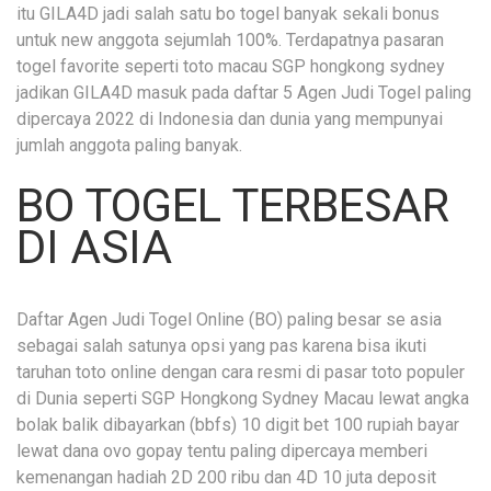
itu GILA4D jadi salah satu bo togel banyak sekali bonus
untuk new anggota sejumlah 100%. Terdapatnya pasaran
togel favorite seperti toto macau SGP hongkong sydney
jadikan GILA4D masuk pada daftar 5 Agen Judi Togel paling
dipercaya 2022 di Indonesia dan dunia yang mempunyai
jumlah anggota paling banyak.
BO TOGEL TERBESAR
DI ASIA
Daftar Agen Judi Togel Online (BO) paling besar se asia
sebagai salah satunya opsi yang pas karena bisa ikuti
taruhan toto online dengan cara resmi di pasar toto populer
di Dunia seperti SGP Hongkong Sydney Macau lewat angka
bolak balik dibayarkan (bbfs) 10 digit bet 100 rupiah bayar
lewat dana ovo gopay tentu paling dipercaya memberi
kemenangan hadiah 2D 200 ribu dan 4D 10 juta deposit