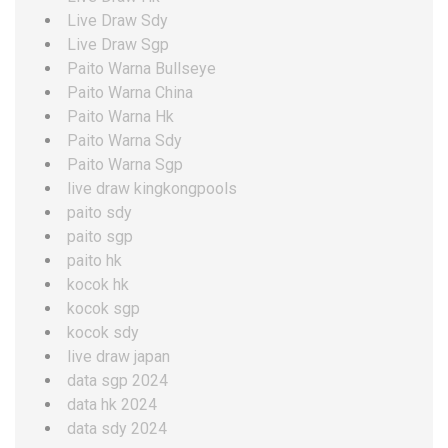
Live Draw Sdy
Live Draw Sgp
Paito Warna Bullseye
Paito Warna China
Paito Warna Hk
Paito Warna Sdy
Paito Warna Sgp
live draw kingkongpools
paito sdy
paito sgp
paito hk
kocok hk
kocok sgp
kocok sdy
live draw japan
data sgp 2024
data hk 2024
data sdy 2024