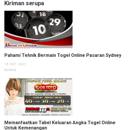
Kiriman serupa
Pahami Tehnik Bermain Togel Online Pasaran Sydney
18 OKT 2021
ADMIN
Memanfaatkan Tabel Keluaran Angka Togel Online
Untuk Kemenangan