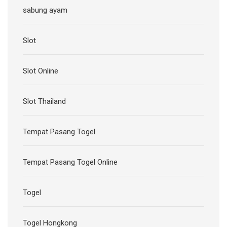
sabung ayam
Slot
Slot Online
Slot Thailand
Tempat Pasang Togel
Tempat Pasang Togel Online
Togel
Togel Hongkong