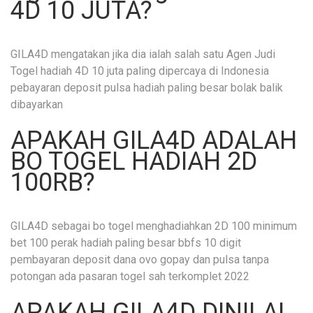
4D 10 JUTA?
GILA4D mengatakan jika dia ialah salah satu Agen Judi
Togel hadiah 4D 10 juta paling dipercaya di Indonesia
pebayaran deposit pulsa hadiah paling besar bolak balik
dibayarkan
APAKAH GILA4D ADALAH
BO TOGEL HADIAH 2D
100RB?
GILA4D sebagai bo togel menghadiahkan 2D 100 minimum
bet 100 perak hadiah paling besar bbfs 10 digit
pembayaran deposit dana ovo gopay dan pulsa tanpa
potongan ada pasaran togel sah terkomplet 2022
APAKAH GILA4D DINILAI