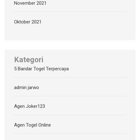
November 2021
Oktober 2021
Kategori
5 Bandar Togel Terpercaya
admin jarwo
Agen Joker123
Agen Togel Online