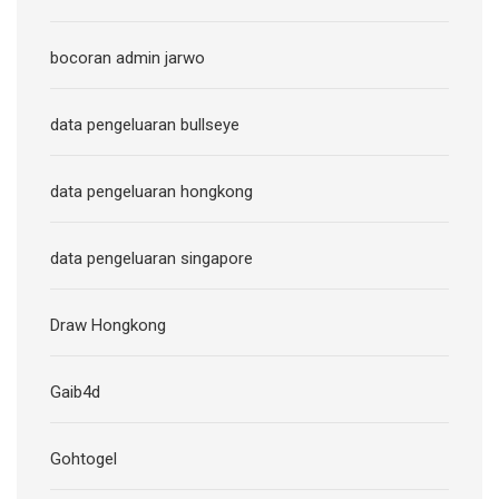
bocoran admin jarwo
data pengeluaran bullseye
data pengeluaran hongkong
data pengeluaran singapore
Draw Hongkong
Gaib4d
Gohtogel