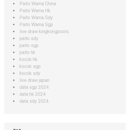
Paito Warna China
Paito Warna Hk
Paito Warna Sdy
Paito Warna Sgp
live draw kingkongpools
paito sdy
paito sgp
paito hk
kocok hk
kocok sgp
kocok sdy
live draw japan
data sgp 2024
data hk 2024
data sdy 2024