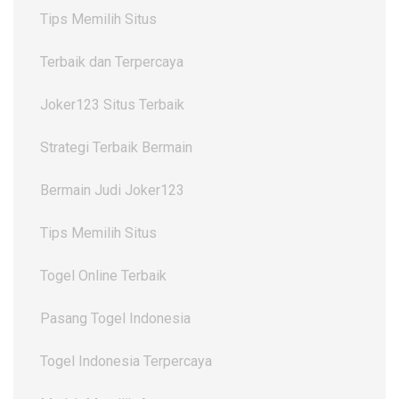
Tips Memilih Situs
Terbaik dan Terpercaya
Joker123 Situs Terbaik
Strategi Terbaik Bermain
Bermain Judi Joker123
Tips Memilih Situs
Togel Online Terbaik
Pasang Togel Indonesia
Togel Indonesia Terpercaya