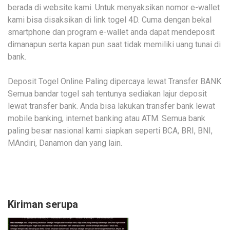
berada di website kami. Untuk menyaksikan nomor e-wallet
kami bisa disaksikan di link togel 4D. Cuma dengan bekal
smartphone dan program e-wallet anda dapat mendeposit
dimanapun serta kapan pun saat tidak memiliki uang tunai di
bank.
Deposit Togel Online Paling dipercaya lewat Transfer BANK
Semua bandar togel sah tentunya sediakan lajur deposit
lewat transfer bank. Anda bisa lakukan transfer bank lewat
mobile banking, internet banking atau ATM. Semua bank
paling besar nasional kami siapkan seperti BCA, BRI, BNI,
MAndiri, Danamon dan yang lain.
Kiriman serupa