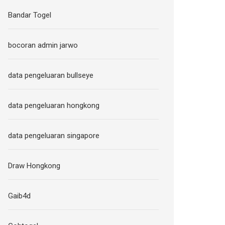
Bandar Togel
bocoran admin jarwo
data pengeluaran bullseye
data pengeluaran hongkong
data pengeluaran singapore
Draw Hongkong
Gaib4d