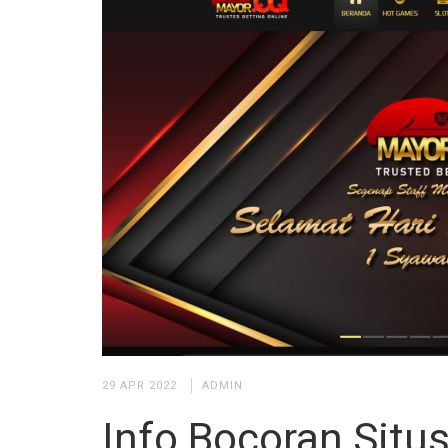
29 APR 2022
ADMIN
Info Bocoran Situs