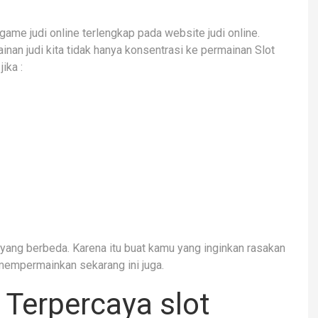
me judi online terlengkap pada website judi online.
an judi kita tidak hanya konsentrasi ke permainan Slot
ika :
ang berbeda. Karena itu buat kamu yang inginkan rasakan
mempermainkan sekarang ini juga.
Terpercaya slot