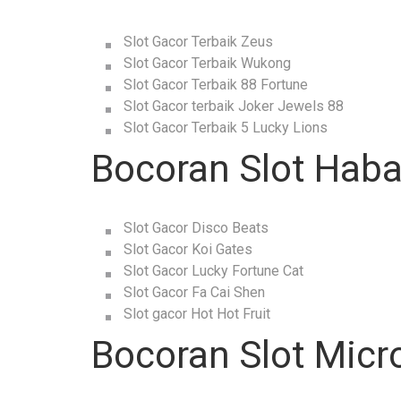
Slot Gacor Terbaik Zeus
Slot Gacor Terbaik Wukong
Slot Gacor Terbaik 88 Fortune
Slot Gacor terbaik Joker Jewels 88
Slot Gacor Terbaik 5 Lucky Lions
Bocoran Slot Hab
Slot Gacor Disco Beats
Slot Gacor Koi Gates
Slot Gacor Lucky Fortune Cat
Slot Gacor Fa Cai Shen
Slot gacor Hot Hot Fruit
Bocoran Slot Mic