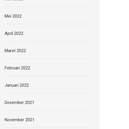
Mei 2022
April 2022
Maret 2022
Februari 2022
Januari 2022
Desember 2021
November 2021