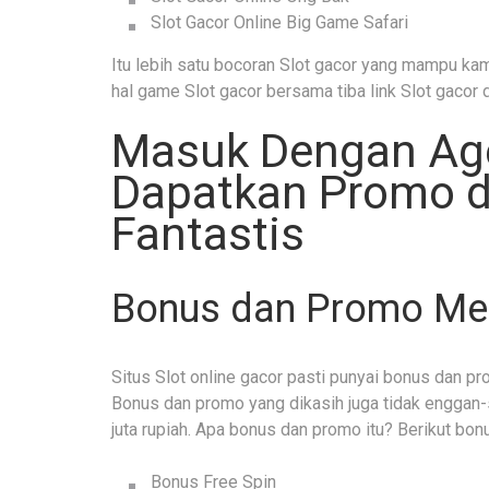
Slot Gacor Online Big Game Safari
Itu lebih satu bocoran Slot gacor yang mampu kam
hal game Slot gacor bersama tiba link Slot gacor d
Masuk Dengan Ag
Dapatkan Promo d
Fantastis
Bonus dan Promo Me
Situs Slot online gacor pasti punyai bonus dan pr
Bonus dan promo yang dikasih juga tidak enggan-
juta rupiah. Apa bonus dan promo itu? Berikut bon
Bonus Free Spin