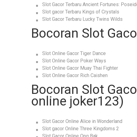
Slot Gacor Terbaru Ancient Fortunes: Pose
Slot gacor Terbaru Kings of Crystals
Slot Gacor Terbaru Lucky Twins Wilds
Bocoran Slot Gac
Slot Online Gacor Tiger Dance
Slot Online Gacor Poker Ways
Slot Online Gacor Muay Thai Fighter
Slot Online Gacor Rich Caishen
Bocoran Slot Gaco
online joker123)
Slot Gacor Online Alice in Wonderland
Slot gacor Online Three Kingdoms 2
Slot Gacor Online Ong Bak