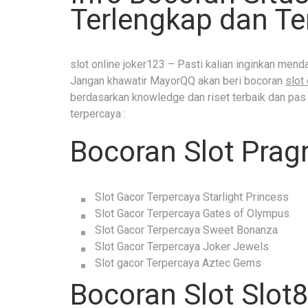
Terlengkap dan Te
slot online joker123 – Pasti kalian inginkan mend
Jangan khawatir MayorQQ akan beri bocoran
slot
berdasarkan knowledge dan riset terbaik dan pas d
terpercaya :
Bocoran Slot Prag
Slot Gacor Terpercaya Starlight Princess
Slot Gacor Terpercaya Gates of Olympus
Slot Gacor Terpercaya Sweet Bonanza
Slot Gacor Terpercaya Joker Jewels
Slot gacor Terpercaya Aztec Gems
Bocoran Slot Slot