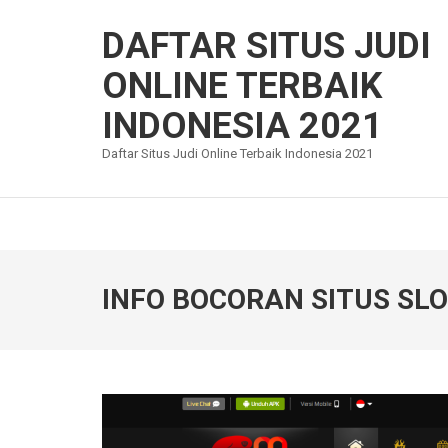
Lompat
ke
DAFTAR SITUS JUDI
konten
ONLINE TERBAIK
(Tekan
Enter)
INDONESIA 2021
Daftar Situs Judi Online Terbaik Indonesia 2021
INFO BOCORAN SITUS SL