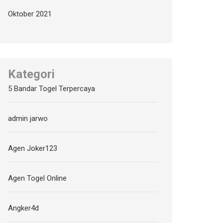
Oktober 2021
Kategori
5 Bandar Togel Terpercaya
admin jarwo
Agen Joker123
Agen Togel Online
Angker4d