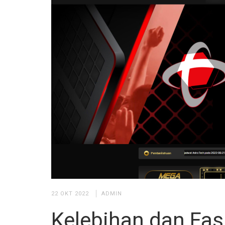
22 OKT 2022
ADMIN
Kelebihan dan Fasi