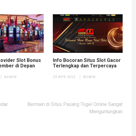
rovider Slot Bonus
Info Bocoran Situs Slot Gacor
ember di Depan
Terlengkap dan Terpercaya
ADMIN
29 APR 2022
ADMIN
ndar
Bermain di Situs Pasang Togel Online Sangat
Menguntungkan