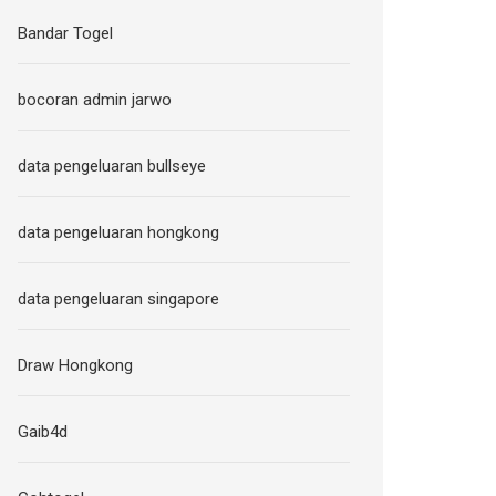
Bandar Togel
bocoran admin jarwo
data pengeluaran bullseye
data pengeluaran hongkong
data pengeluaran singapore
Draw Hongkong
Gaib4d