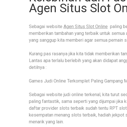
Agen Situs Slot On
Sebagai website
Agen Situs Slot Online
paling be
memberikan tambahan yang terbaik untuk semua ang
yang sanggup kita memberi agar semua pemain san
Kurang pas rasanya jika kita tidak memberikan tamb
Lantas apa terlalu berlebih yang akan didapat angg
detilnya :
Games Judi Online Terkomplet Paling Gampang 
Sebagai website judi online terkenal, kita turut 
paling fantastik, sama seperti yang dijumpai jika
daftar provider slots terbaik sudah tentu RPT slot
kesempatan menang slots terbaik, hadiah jekpot 
menarik yang lain.