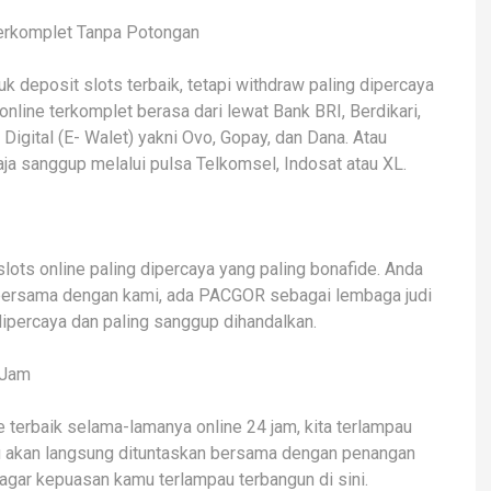
Terkomplet Tanpa Potongan
k deposit slots terbaik, tetapi withdraw paling dipercaya
nline terkomplet berasa dari lewat Bank BRI, Berdikari,
igital (E- Walet) yakni Ovo, Gopay, dan Dana. Atau
aja sanggup melalui pulsa Telkomsel, Indosat atau XL.
slots online paling dipercaya yang paling bonafide. Anda
bersama dengan kami, ada PACGOR sebagai lembaga judi
dipercaya dan paling sanggup dihandalkan.
 Jam
 terbaik selama-lamanya online 24 jam, kita terlampau
tu akan langsung dituntaskan bersama dengan penangan
, agar kepuasan kamu terlampau terbangun di sini.