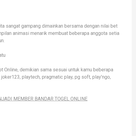
kita sangat gampang dimainkan bersama dengan nilai bet
tampilan animasi menarik membuat beberapa anggota setia
un.
atu
Slot Online, demikian sama sesuai untuk kamu beberapa
joker123, playtech, pragmatic play, pg soft, play’ngo,
NJADI MEMBER BANDAR TOGEL ONLINE