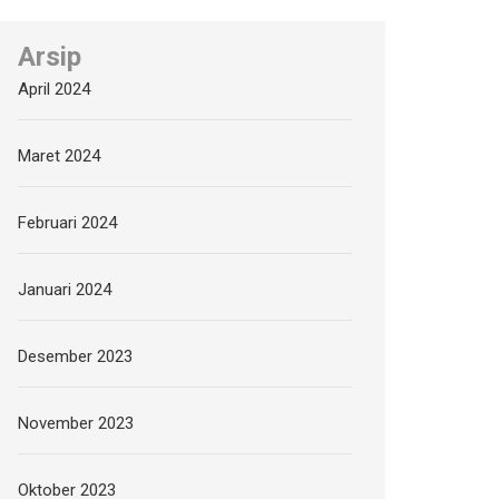
Arsip
April 2024
Maret 2024
Februari 2024
Januari 2024
Desember 2023
November 2023
Oktober 2023