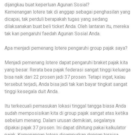
dijangkau buat keperluan Agunan Sosial?
Kemenangan lotere tak di anggap sebagai penghasilan yang
dicapai, tak perduli berapakah tugas yang sedang
dilaksanakan buat beli ticket Anda. Oleh lantaran itu, mereka
tak kan pengaruhi faedah Agunan Sosial Anda.
Apa menjadi pemenang lotere pengaruhi group pajak saya?
Menjadi pemenang lotere dapat pengaruhi braket pajak kita
yang besar. Rerata bea pajak federasi sangat tinggi keluarga
bisa naik dari 22 prosen jadi 37 prosen. Tetapi ingat, kalau
tersebut terjadi, Anda bisa jadi tak kan bayar tingkat sangat
tinggi kesegala duit Anda.
Itu terkecuali pemasukan lokasi tinggal tangga biasa Anda
sudah memposisikan kita di group pajak sangat atas ketika
sebelum menang. Dalam urusan demikian, segalanya
dipakai pajak 37 prosen. Ini dapat dihitung pakai kalkulator
pajak. Kemenangan lotere dicampurkan dengan tersisa