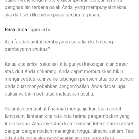
penghasilan terkena pajak Anda, yang mempunyai makna
jika duit tak dikenakan pajak secara terpisah.
Baca Juga :
igyc.info
Apa faedah ambil pembayaran sekalian ketimbang
pembayaran anuitas?
Kalau kita ambil sekalian, kita punyai kekangan kian besar
atas duit Anda sekarang. Anda dapat memutuskan bikin
menginvestasikannya ke tabungan pensiun atau opsi saham
beda buat menyebabkan pengembalian. Anda dapat juga
pakainya bikin beli atau meluaskan usaha.
Sejumlah penasihat finansial menganjurkan bikin ambil
lumpsum, lantaran kita rata-rata terima pengembalian yang
lebih bagus. Atas investasi kemenangan lotere dalam asset
dengan pengembalian meningkat tinggi, laksana saham. Tapi
bila Anda menunjuk pembayaran anuitas, kamu bisa