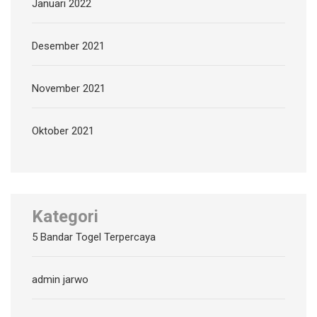
Januari 2022
Desember 2021
November 2021
Oktober 2021
Kategori
5 Bandar Togel Terpercaya
admin jarwo