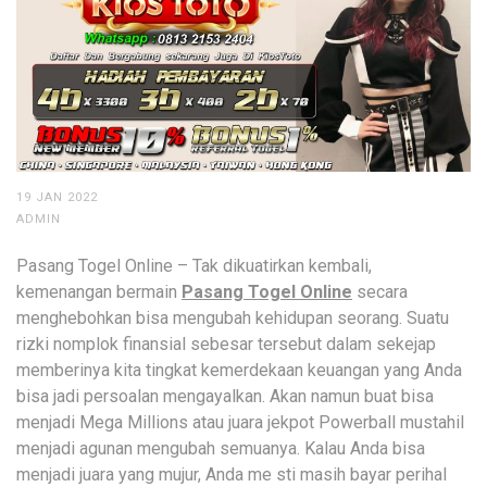
19 JAN 2022
ADMIN
Pasang Togel Online – Tak dikuatirkan kembali,
kemenangan bermain
Pasang Togel Online
secara
menghebohkan bisa mengubah kehidupan seorang. Suatu
rizki nomplok finansial sebesar tersebut dalam sekejap
memberinya kita tingkat kemerdekaan keuangan yang Anda
bisa jadi persoalan mengayalkan. Akan namun buat bisa
menjadi Mega Millions atau juara jekpot Powerball mustahil
menjadi agunan mengubah semuanya. Kalau Anda bisa
menjadi juara yang mujur, Anda me sti masih bayar perihal