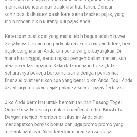
memakai pengurangan pajak kita tiap tahun. Dengan
kontribusi kalkulator pajak lotre serta bracket pajak, yang
lebih rendah bikin kurangi bill pajak Anda.
Ketetapan buat opsi yang mana lebih bagus adalah ruwet.
Segalanya bergantung pada ukuran kemenangan lotere, bea
pajak penghasilan Anda kini serta yang dibayangkan. Di
mana kita tinggal, serta tingkat pengembalian menjanjikan
atas investasi apapun. Kalau kita menang besar, kita
seharusnya bekerja bersama-sama dengan penasihat
finansial buat tentukan apa yang benar bikin Anda. Tapi, Anda
dapat juga tentukan pajak pakai kalkulator pajak federasi.
Jika Anda berminat untuk bemain taruhan Pasang Togel
Online bisa langsung untuk mendaftar di situs
Kiostoto
.
Dengan menjadi member di situs ini Anda akan
mendapatkan banyak bonus dan juga promo promo yang
menarik nantinya. Akhir kata kami ucapkan semoga