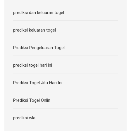
prediksi dan keluaran togel
prediksi keluaran togel
Prediksi Pengeluaran Togel
prediksi togel hari ini
Prediksi Togel Jitu Hari Ini
Prediksi Togel Onlin
prediksi wla