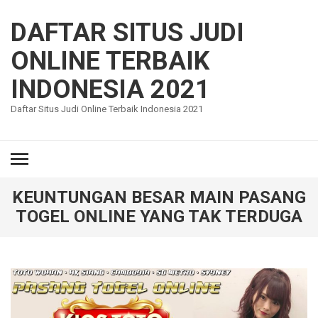
Lompat
ke
DAFTAR SITUS JUDI
konten
ONLINE TERBAIK
(Tekan
Enter)
INDONESIA 2021
Daftar Situs Judi Online Terbaik Indonesia 2021
KEUNTUNGAN BESAR MAIN PASANG
TOGEL ONLINE YANG TAK TERDUGA