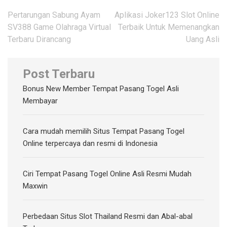
Navigasi
Pertarungan Sabung Ayam
Aplikasi Joker123 Slot Online
pos
SV388 Game Olahraga Virtual
Terbaik Untuk Memenangkan
Terbaru Dirancang
Uang Asli
Post Terbaru
Bonus New Member Tempat Pasang Togel Asli
Membayar
Cara mudah memilih Situs Tempat Pasang Togel
Online terpercaya dan resmi di Indonesia
Ciri Tempat Pasang Togel Online Asli Resmi Mudah
Maxwin
Perbedaan Situs Slot Thailand Resmi dan Abal-abal