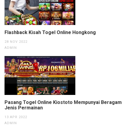
Flashback Kisah Togel Online Hongkong
28 NOV 2022
ADMIN
Pasang Togel Online Kiostoto Mempunyai Beragam
Jenis Permainan
13 APR 2022
ADMIN