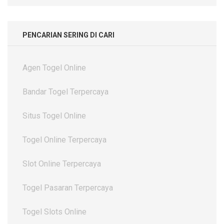
PENCARIAN SERING DI CARI
Agen Togel Online
Bandar Togel Terpercaya
Situs Togel Online
Togel Online Terpercaya
Slot Online Terpercaya
Togel Pasaran Terpercaya
Togel Slots Online