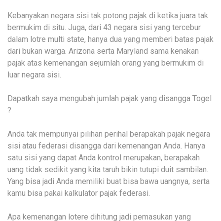
Kebanyakan negara sisi tak potong pajak di ketika juara tak
bermukim di situ. Juga, dari 43 negara sisi yang tercebur
dalam lotre multi state, hanya dua yang memberi batas pajak
dari bukan warga. Arizona serta Maryland sama kenakan
pajak atas kemenangan sejumlah orang yang bermukim di
luar negara sisi.
Dapatkah saya mengubah jumlah pajak yang disangga Togel
?
Anda tak mempunyai pilihan perihal berapakah pajak negara
sisi atau federasi disangga dari kemenangan Anda. Hanya
satu sisi yang dapat Anda kontrol merupakan, berapakah
uang tidak sedikit yang kita taruh bikin tutupi duit sambilan.
Yang bisa jadi Anda memiliki buat bisa bawa uangnya, serta
kamu bisa pakai kalkulator pajak federasi.
Apa kemenangan lotere dihitung jadi pemasukan yang