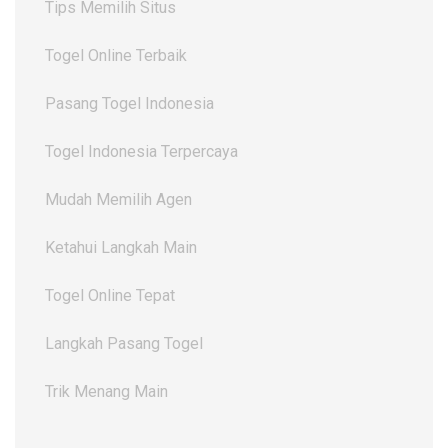
Tips Memilih Situs
Togel Online Terbaik
Pasang Togel Indonesia
Togel Indonesia Terpercaya
Mudah Memilih Agen
Ketahui Langkah Main
Togel Online Tepat
Langkah Pasang Togel
Trik Menang Main