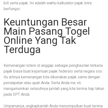
bill serta pajak. Ini adalah waktu kalkulator pajak lotre
berfungsi.
Keuntungan Besar
Main Pasang Togel
Online Yang Tak
Terduga
Kemenangan lotere di anggap sebagai penghasilan terkena
pajak biasa buat keperluan pajak federasi serta negara sisi.
Itu artinya kemenangan kita dikenakan pajak sama dengan
pendapatan atau upah Anda. Serta Anda me sti
mengumumkan seluruhnya jumlah yang kita terima tiap tahun
pada SPT Anda.
Umpamanya, ungkapkanlah Anda menyimpulkan buat terima