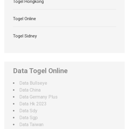
Togel Hongkong
Togel Online
Togel Sidney
Data Togel Online
Data Bullseye
Data China
Data Germany Plus
Data Hk 2023
Data Sdy
Data Sgp
Data Taiwan