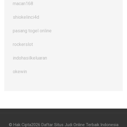
macan168
shiokelinci4d
pasang togel online
rockerslot
indohasilkeluaran
okewin
© Hak Cipta2026
Daftar Situs Judi Online Terbaik Indonesia