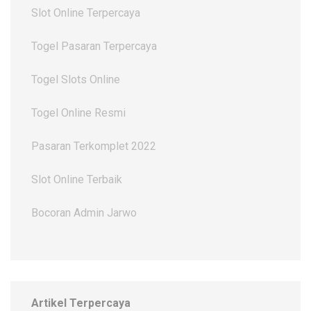
Slot Online Terpercaya
Togel Pasaran Terpercaya
Togel Slots Online
Togel Online Resmi
Pasaran Terkomplet 2022
Slot Online Terbaik
Bocoran Admin Jarwo
Artikel Terpercaya