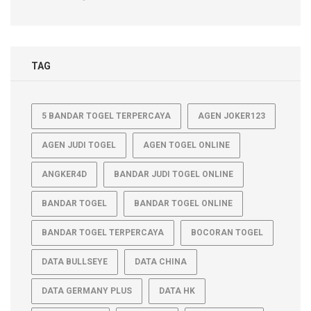
TAG
5 BANDAR TOGEL TERPERCAYA
AGEN JOKER123
AGEN JUDI TOGEL
AGEN TOGEL ONLINE
ANGKER4D
BANDAR JUDI TOGEL ONLINE
BANDAR TOGEL
BANDAR TOGEL ONLINE
BANDAR TOGEL TERPERCAYA
BOCORAN TOGEL
DATA BULLSEYE
DATA CHINA
DATA GERMANY PLUS
DATA HK