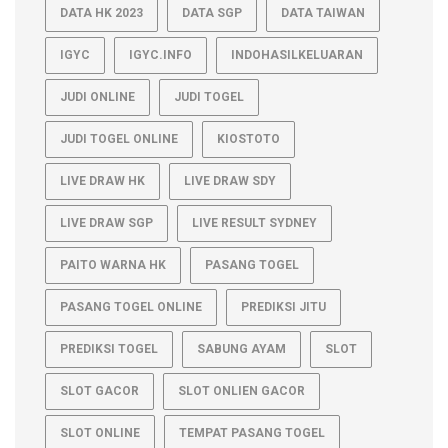
DATA HK 2023
DATA SGP
DATA TAIWAN
IGYC
IGYC.INFO
INDOHASILKELUARAN
JUDI ONLINE
JUDI TOGEL
JUDI TOGEL ONLINE
KIOSTOTO
LIVE DRAW HK
LIVE DRAW SDY
LIVE DRAW SGP
LIVE RESULT SYDNEY
PAITO WARNA HK
PASANG TOGEL
PASANG TOGEL ONLINE
PREDIKSI JITU
PREDIKSI TOGEL
SABUNG AYAM
SLOT
SLOT GACOR
SLOT ONLIEN GACOR
SLOT ONLINE
TEMPAT PASANG TOGEL