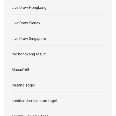
Live Draw Hongkong
Live Draw Sidney
Live Draw Singapore
live hongkong result
Macan168
Pasang Togel
prediksi dan keluaran togel