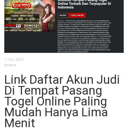
1 JUL 2023
ADMIN
Link Daftar Akun Judi
Di Tempat Pasang
Togel Online Paling
Mudah Hanya Lima
Menit