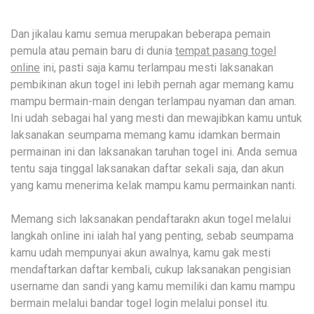
Dan jikalau kamu semua merupakan beberapa pemain
pemula atau pemain baru di dunia
tempat pasang togel
online
ini, pasti saja kamu terlampau mesti laksanakan
pembikinan akun togel ini lebih pernah agar memang kamu
mampu bermain-main dengan terlampau nyaman dan aman.
Ini udah sebagai hal yang mesti dan mewajibkan kamu untuk
laksanakan seumpama memang kamu idamkan bermain
permainan ini dan laksanakan taruhan togel ini. Anda semua
tentu saja tinggal laksanakan daftar sekali saja, dan akun
yang kamu menerima kelak mampu kamu permainkan nanti.
Memang sich laksanakan pendaftarakn akun togel melalui
langkah online ini ialah hal yang penting, sebab seumpama
kamu udah mempunyai akun awalnya, kamu gak mesti
mendaftarkan daftar kembali, cukup laksanakan pengisian
username dan sandi yang kamu memiliki dan kamu mampu
bermain melalui bandar togel login melalui ponsel itu.