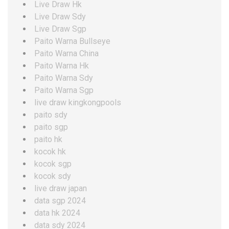
Live Draw Hk
Live Draw Sdy
Live Draw Sgp
Paito Warna Bullseye
Paito Warna China
Paito Warna Hk
Paito Warna Sdy
Paito Warna Sgp
live draw kingkongpools
paito sdy
paito sgp
paito hk
kocok hk
kocok sgp
kocok sdy
live draw japan
data sgp 2024
data hk 2024
data sdy 2024