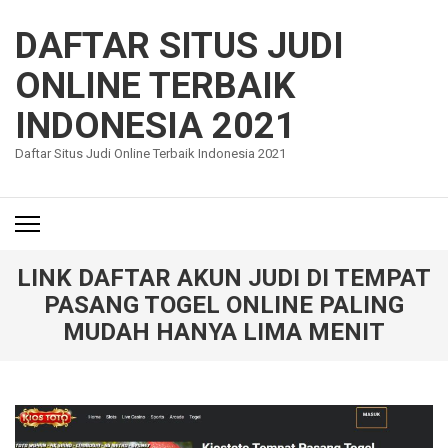
Lompat
ke
DAFTAR SITUS JUDI
konten
ONLINE TERBAIK
(Tekan
Enter)
INDONESIA 2021
Daftar Situs Judi Online Terbaik Indonesia 2021
LINK DAFTAR AKUN JUDI DI TEMPAT
PASANG TOGEL ONLINE PALING
MUDAH HANYA LIMA MENIT