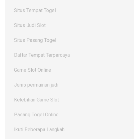
Situs Tempat Togel
Situs Judi Slot
Situs Pasang Togel
Daftar Tempat Terpercaya
Game Slot Online
Jenis permainan judi
Kelebihan Game Slot
Pasang Togel Online
Ikuti Beberapa Langkah