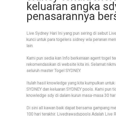
keluaran angka sd
penasarannya ber
Live Sydney Hari Ini yang pun sering di sebut Li
kunci untuk para togelers sidney wla peranan men
lain.
Kami pun sedia kan Info berkenaan agent togel te
rekomendasikan di website kita ini. Selamat nikm
seluruh master Togel SYDNEY.
Itulah hasil knowledge yang kita kumpulkan untu
SYDNEY dan keluaran SYDNEY pools. Kami pun tid
knowledge sdy di dalam kurun masa-masa 30 hari 
Di sini all kawan baik dapat bersama gampang m
100 hari terakhir. Livedrawsdypools Adalah Live