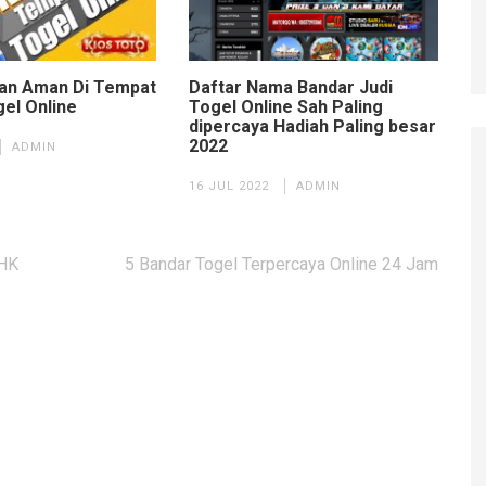
an Aman Di Tempat
Daftar Nama Bandar Judi
el Online
Togel Online Sah Paling
dipercaya Hadiah Paling besar
2022
ADMIN
16 JUL 2022
ADMIN
 HK
5 Bandar Togel Terpercaya Online 24 Jam