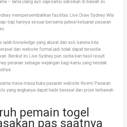
lama – lama ulang ayo saja kamu saksikan di bawah ini.
wsydney mempersembahkan fasilitas Live Draw Sydney Wla
 tiap-tiap harinya sesuai bersama jadwal keluaran pasaran
ni.
i ialah knowledge yang akurat dan asli, karena kita
asal dari website formal jadi tidak dapat tersedia
n. Berikut ini Live Sydney pun sedia kan hasil result
Sydney peranan sebagai wejangan bagi kamu yang hendak
utnya.
bersama masa-masa buka pasaran website Resmi Pasaran
ls yang angkanya dapat hadir berasal dari prize terbawah
uruh pemain togel
rasakan pas saatnya