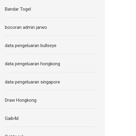
Bandar Togel
bocoran admin jarwo
data pengeluaran bullseye
data pengeluaran hongkong
data pengeluaran singapore
Draw Hongkong
Gaib4d