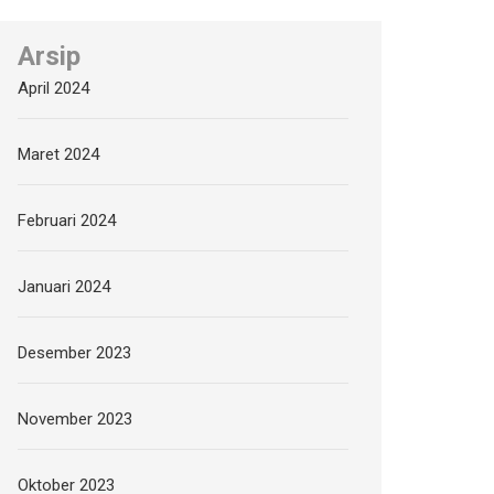
Arsip
April 2024
Maret 2024
Februari 2024
Januari 2024
Desember 2023
November 2023
Oktober 2023