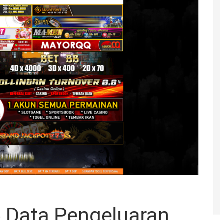
» Data Pengeluaran