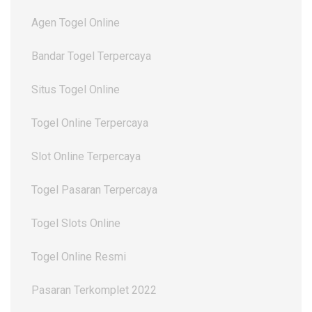
Agen Togel Online
Bandar Togel Terpercaya
Situs Togel Online
Togel Online Terpercaya
Slot Online Terpercaya
Togel Pasaran Terpercaya
Togel Slots Online
Togel Online Resmi
Pasaran Terkomplet 2022