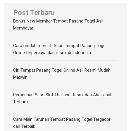
Post Terbaru
Bonus New Member Tempat Pasang Togel Asli
Membayar
Cara mudah memilih Situs Tempat Pasang Togel
Online terpercaya dan resmi di Indonesia
Ciri Tempat Pasang Togel Online Asli Resmi Mudah
Maxwin
Perbedaan Situs Slot Thailand Resmi dan Abal-abal
Terbaru
Cara Main Taruhan Tempat Pasang Togel Tergacor
dan Terbaik