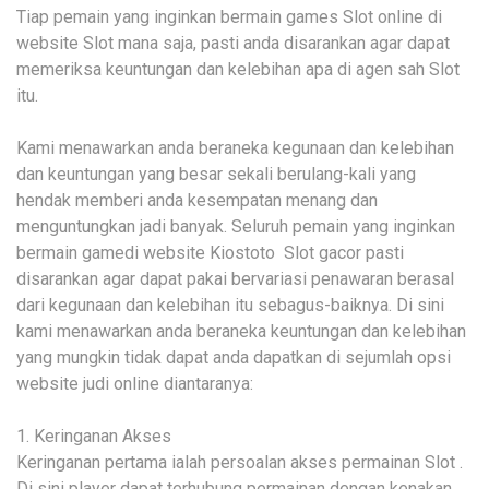
Tiap pemain yang inginkan bermain games Slot online di
website Slot mana saja, pasti anda disarankan agar dapat
memeriksa keuntungan dan kelebihan apa di agen sah Slot
itu.
Kami menawarkan anda beraneka kegunaan dan kelebihan
dan keuntungan yang besar sekali berulang-kali yang
hendak memberi anda kesempatan menang dan
menguntungkan jadi banyak. Seluruh pemain yang inginkan
bermain gamedi website Kiostoto Slot gacor pasti
disarankan agar dapat pakai bervariasi penawaran berasal
dari kegunaan dan kelebihan itu sebagus-baiknya. Di sini
kami menawarkan anda beraneka keuntungan dan kelebihan
yang mungkin tidak dapat anda dapatkan di sejumlah opsi
website judi online diantaranya:
1. Keringanan Akses
Keringanan pertama ialah persoalan akses permainan Slot .
Di sini player dapat terhubung permainan dengan kenakan