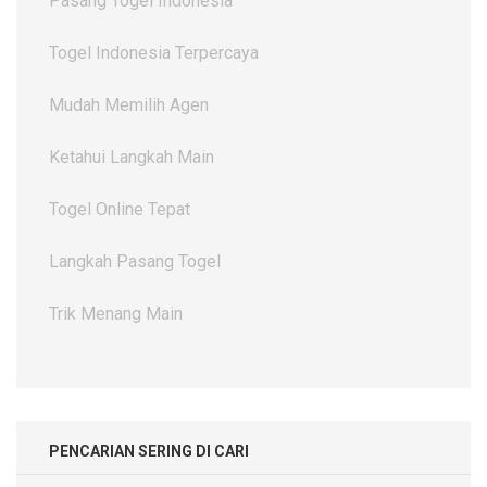
Pasang Togel Indonesia
Togel Indonesia Terpercaya
Mudah Memilih Agen
Ketahui Langkah Main
Togel Online Tepat
Langkah Pasang Togel
Trik Menang Main
PENCARIAN SERING DI CARI