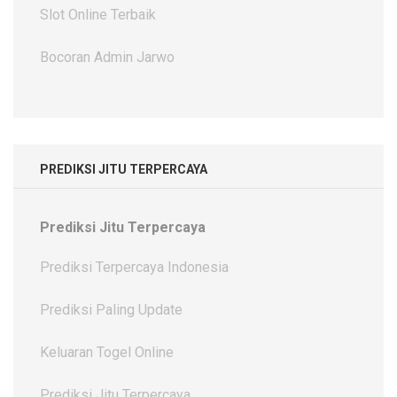
Slot Online Terbaik
Bocoran Admin Jarwo
PREDIKSI JITU TERPERCAYA
Prediksi Jitu Terpercaya
Prediksi Terpercaya Indonesia
Prediksi Paling Update
Keluaran Togel Online
Prediksi Jitu Terpercaya