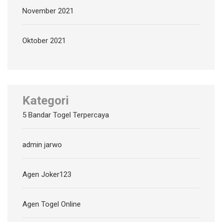
November 2021
Oktober 2021
Kategori
5 Bandar Togel Terpercaya
admin jarwo
Agen Joker123
Agen Togel Online