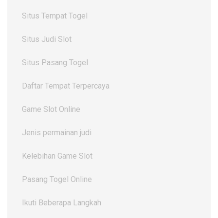
Situs Tempat Togel
Situs Judi Slot
Situs Pasang Togel
Daftar Tempat Terpercaya
Game Slot Online
Jenis permainan judi
Kelebihan Game Slot
Pasang Togel Online
Ikuti Beberapa Langkah