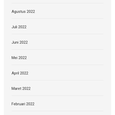
Agustus 2022
Juli 2022
Juni 2022
Mei 2022
April 2022
Maret 2022
Februari 2022