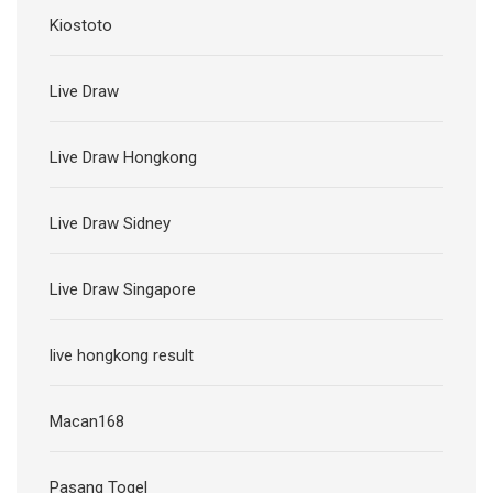
Kiostoto
Live Draw
Live Draw Hongkong
Live Draw Sidney
Live Draw Singapore
live hongkong result
Macan168
Pasang Togel