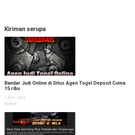
Kiriman serupa
Bandar Judi Online di Situs Agen Togel Deposit Cuma
15 ribu
1 NOV 2022
ADMIN