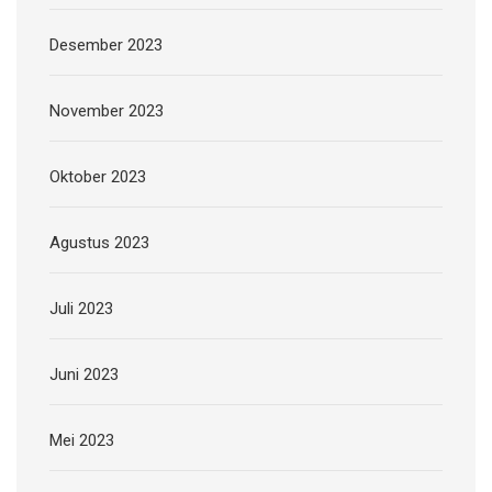
Desember 2023
November 2023
Oktober 2023
Agustus 2023
Juli 2023
Juni 2023
Mei 2023