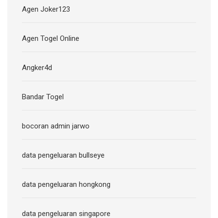
Agen Joker123
Agen Togel Online
Angker4d
Bandar Togel
bocoran admin jarwo
data pengeluaran bullseye
data pengeluaran hongkong
data pengeluaran singapore