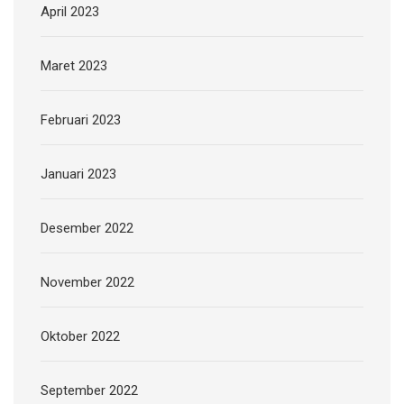
April 2023
Maret 2023
Februari 2023
Januari 2023
Desember 2022
November 2022
Oktober 2022
September 2022