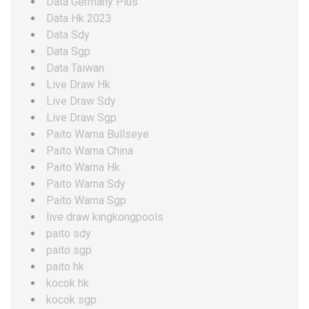
Data Germany Plus
Data Hk 2023
Data Sdy
Data Sgp
Data Taiwan
Live Draw Hk
Live Draw Sdy
Live Draw Sgp
Paito Warna Bullseye
Paito Warna China
Paito Warna Hk
Paito Warna Sdy
Paito Warna Sgp
live draw kingkongpools
paito sdy
paito sgp
paito hk
kocok hk
kocok sgp