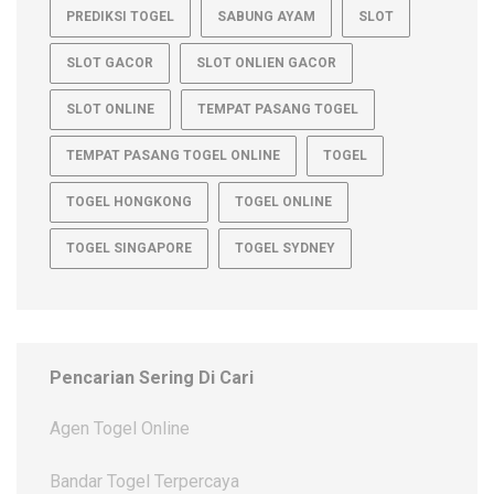
PREDIKSI TOGEL
SABUNG AYAM
SLOT
SLOT GACOR
SLOT ONLIEN GACOR
SLOT ONLINE
TEMPAT PASANG TOGEL
TEMPAT PASANG TOGEL ONLINE
TOGEL
TOGEL HONGKONG
TOGEL ONLINE
TOGEL SINGAPORE
TOGEL SYDNEY
Pencarian Sering Di Cari
Agen Togel Online
Bandar Togel Terpercaya