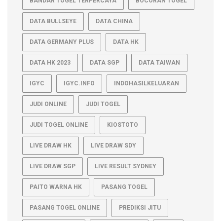
BANDAR TOGEL TERPERCAYA
BOCORAN TOGEL
DATA BULLSEYE
DATA CHINA
DATA GERMANY PLUS
DATA HK
DATA HK 2023
DATA SGP
DATA TAIWAN
IGYC
IGYC.INFO
INDOHASILKELUARAN
JUDI ONLINE
JUDI TOGEL
JUDI TOGEL ONLINE
KIOSTOTO
LIVE DRAW HK
LIVE DRAW SDY
LIVE DRAW SGP
LIVE RESULT SYDNEY
PAITO WARNA HK
PASANG TOGEL
PASANG TOGEL ONLINE
PREDIKSI JITU