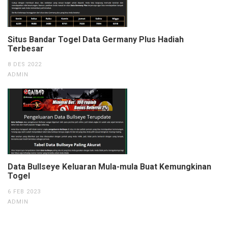
Situs Bandar Togel Data Germany Plus Hadiah
Terbesar
8 DES 2022
ADMIN
Data Bullseye Keluaran Mula-mula Buat Kemungkinan
Togel
6 FEB 2023
ADMIN