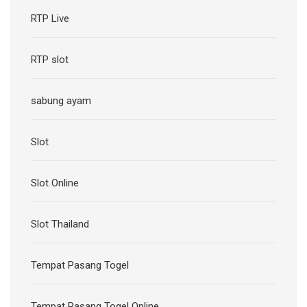
RTP Live
RTP slot
sabung ayam
Slot
Slot Online
Slot Thailand
Tempat Pasang Togel
Tempat Pasang Togel Online