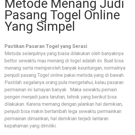
Metode Menang Judi
Pasang Togel Online
Yang Simpel
Pastikan Pasaran Togel yang Serasi
Metoda selanjutnya yang biasa dilakukan oleh banyaknya
bettor sewaktu mau menang di togel adalah ini. Buat bisa
menang serta memperoleh banyak keuntungan, normalnya
penjudi pasang Togel online pakai metoda yang di bawah.
Pastilah segalanya orang pula mengetahui, kalau pasaran
permainan ini lumayan banyak . Maka sewaktu pemain
pengen menjadi juara taruhan, tehnik yang berikut bisa
dilakukan. Karena memang dengan jalankan hal demikian,
penjudi bisa makin bertambah lega sewaktu permainkan
permainan dimainkan, hal demikian terjadi lantaran
kepahaman yang dimiliki.