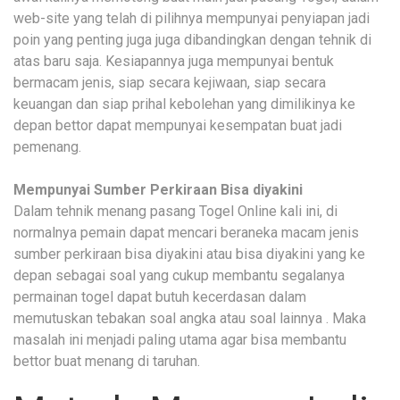
web-site yang telah di pilihnya mempunyai penyiapan jadi
poin yang penting juga juga dibandingkan dengan tehnik di
atas baru saja. Kesiapannya juga mempunyai bentuk
bermacam jenis, siap secara kejiwaan, siap secara
keuangan dan siap prihal kebolehan yang dimilikinya ke
depan bettor dapat mempunyai kesempatan buat jadi
pemenang.
Mempunyai Sumber Perkiraan Bisa diyakini
Dalam tehnik menang pasang Togel Online kali ini, di
normalnya pemain dapat mencari beraneka macam jenis
sumber perkiraan bisa diyakini atau bisa diyakini yang ke
depan sebagai soal yang cukup membantu segalanya
permainan togel dapat butuh kecerdasan dalam
memutuskan tebakan soal angka atau soal lainnya . Maka
masalah ini menjadi paling utama agar bisa membantu
bettor buat menang di taruhan.