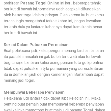
prakiraan
Pasang Togel Online
ini hari. beberapa tehnik
berikut di bawah ini,normalnya udah acapkali difungsikan
oleh bettor togel dalam jaringan. Oleh karena itu buat kamu
terasa ingin mengetahui terkait kabar ini, jangan lewatkan
terlebih dulu ya lantaran kabar nya dapat kami kasih benar
berikut di bawah ini.
Serasi Dalam Putuskan Permainan
Buat pelaksana judi, kalau pengen menang taruhan lantaran
itu pastilah masalah ini gak boleh terlewati atau terlewati
begitu saja. Lantaran kalau orang pemain toto gelap online
tidak dapat putuskan style permainan yang serasi,lantaran
itu ia demikian jauh dengan kemenangan. Bertambah dapat
menang judi togel.
Mempunyai Beberapa Penyiapan
Pelaksana judi lantas tidak dapat lupa kejadian ini . Maka
penting buat pemain buat mempunyai beberapa penyiapan
awal kalinya memotong buat main judi pasang Togel, dalam