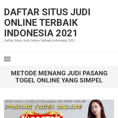
Lompat
ke
DAFTAR SITUS JUDI
konten
ONLINE TERBAIK
(Tekan
Enter)
INDONESIA 2021
Daftar Situs Judi Online Terbaik Indonesia 2021
METODE MENANG JUDI PASANG
TOGEL ONLINE YANG SIMPEL