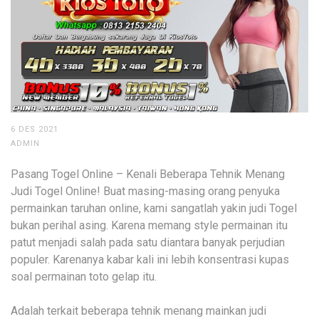
6 DES 2021
ADMIN
Pasang Togel Online – Kenali Beberapa Tehnik Menang
Judi Togel Online! Buat masing-masing orang penyuka
permainkan taruhan online, kami sangatlah yakin judi Togel
bukan perihal asing. Karena memang style permainan itu
patut menjadi salah pada satu diantara banyak perjudian
populer. Karenanya kabar kali ini lebih konsentrasi kupas
soal permainan toto gelap itu.
Adalah terkait beberapa tehnik menang mainkan judi