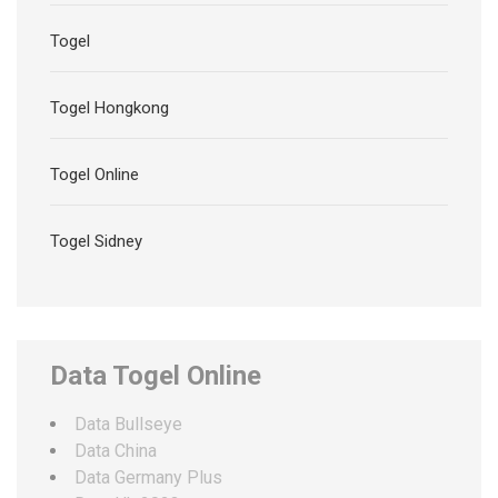
Togel
Togel Hongkong
Togel Online
Togel Sidney
Data Togel Online
Data Bullseye
Data China
Data Germany Plus