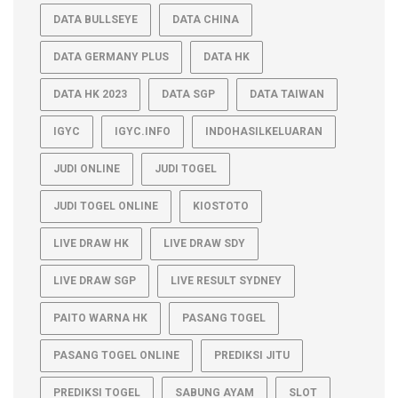
DATA BULLSEYE
DATA CHINA
DATA GERMANY PLUS
DATA HK
DATA HK 2023
DATA SGP
DATA TAIWAN
IGYC
IGYC.INFO
INDOHASILKELUARAN
JUDI ONLINE
JUDI TOGEL
JUDI TOGEL ONLINE
KIOSTOTO
LIVE DRAW HK
LIVE DRAW SDY
LIVE DRAW SGP
LIVE RESULT SYDNEY
PAITO WARNA HK
PASANG TOGEL
PASANG TOGEL ONLINE
PREDIKSI JITU
PREDIKSI TOGEL
SABUNG AYAM
SLOT