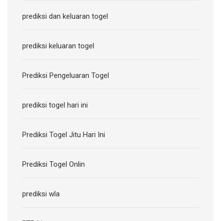
prediksi dan keluaran togel
prediksi keluaran togel
Prediksi Pengeluaran Togel
prediksi togel hari ini
Prediksi Togel Jitu Hari Ini
Prediksi Togel Onlin
prediksi wla