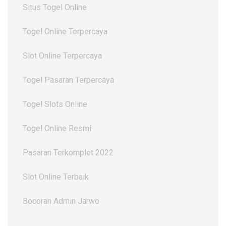
Situs Togel Online
Togel Online Terpercaya
Slot Online Terpercaya
Togel Pasaran Terpercaya
Togel Slots Online
Togel Online Resmi
Pasaran Terkomplet 2022
Slot Online Terbaik
Bocoran Admin Jarwo