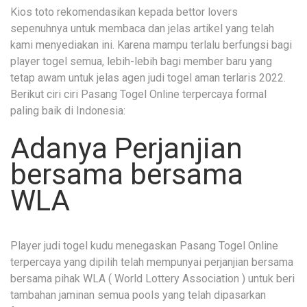
Kios toto rekomendasikan kepada bettor lovers
sepenuhnya untuk membaca dan jelas artikel yang telah
kami menyediakan ini. Karena mampu terlalu berfungsi bagi
player togel semua, lebih-lebih bagi member baru yang
tetap awam untuk jelas agen judi togel aman terlaris 2022.
Berikut ciri ciri Pasang Togel Online terpercaya formal
paling baik di Indonesia:
Adanya Perjanjian
bersama bersama
WLA
Player judi togel kudu menegaskan Pasang Togel Online
terpercaya yang dipilih telah mempunyai perjanjian bersama
bersama pihak WLA ( World Lottery Association ) untuk beri
tambahan jaminan semua pools yang telah dipasarkan