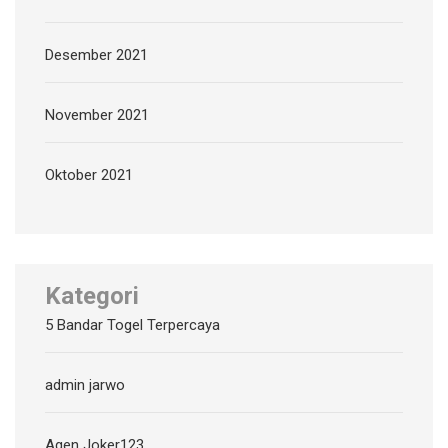
Desember 2021
November 2021
Oktober 2021
Kategori
5 Bandar Togel Terpercaya
admin jarwo
Agen Joker123