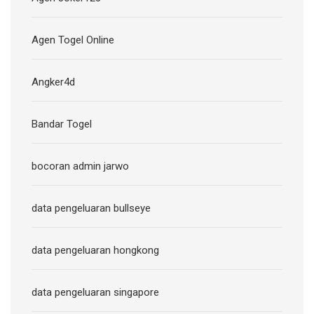
Agen Togel Online
Angker4d
Bandar Togel
bocoran admin jarwo
data pengeluaran bullseye
data pengeluaran hongkong
data pengeluaran singapore