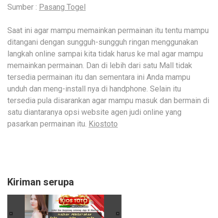
Sumber :
Pasang Togel
Saat ini agar mampu memainkan permainan itu tentu mampu
ditangani dengan sungguh-sungguh ringan menggunakan
langkah online sampai kita tidak harus ke mal agar mampu
memainkan permainan. Dan di lebih dari satu Mall tidak
tersedia permainan itu dan sementara ini Anda mampu
unduh dan meng-install nya di handphone. Selain itu
tersedia pula disarankan agar mampu masuk dan bermain di
satu diantaranya opsi website agen judi online yang
pasarkan permainan itu.
Kiostoto
Kiriman serupa