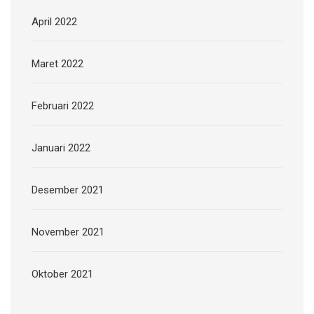
April 2022
Maret 2022
Februari 2022
Januari 2022
Desember 2021
November 2021
Oktober 2021