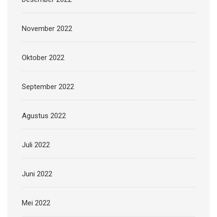
November 2022
Oktober 2022
September 2022
Agustus 2022
Juli 2022
Juni 2022
Mei 2022