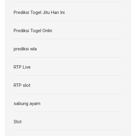
Prediksi Togel Jitu Hari Ini
Prediksi Togel Onlin
prediksi wla
RTP Live
RTP slot
sabung ayam
Slot