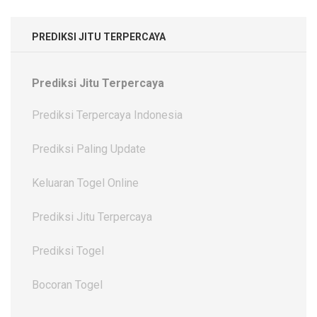
PREDIKSI JITU TERPERCAYA
Prediksi Jitu Terpercaya
Prediksi Terpercaya Indonesia
Prediksi Paling Update
Keluaran Togel Online
Prediksi Jitu Terpercaya
Prediksi Togel
Bocoran Togel