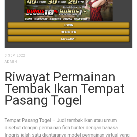
3 SEP 2022
ADMIN
Riwayat Permainan
Tembak Ikan Tempat
Pasang Togel
Tempat Pasang Togel – Judi tembak ikan atau umum
disebut dengan permainan fish hunter dengan bahasa
Inggris ialah satu diantaranya model permainan virtual yang