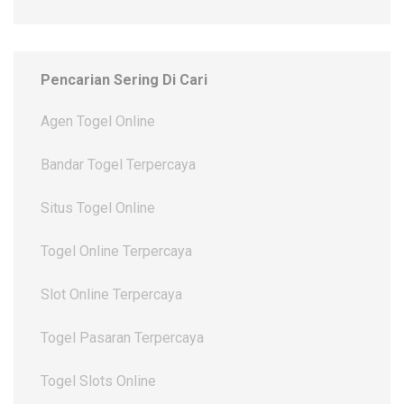
Pencarian Sering Di Cari
Agen Togel Online
Bandar Togel Terpercaya
Situs Togel Online
Togel Online Terpercaya
Slot Online Terpercaya
Togel Pasaran Terpercaya
Togel Slots Online