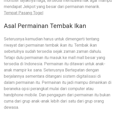
monster layaknya naga, tersedia membawa hak agar mampu
mendapat Jekpot yang besar dari permainan menarik.
Tempat Pasang Togel
Asal Permainan Tembak Ikan
Seterusnya kemudian harus untuk dimengerti tentang
riwayat dari permainan tembak ikan itu. Tembak ikan
sebetulnya sudah tersedia sejak zaman zaman dahulu.
Tetapi dulu permainan itu masuk ke mall mall besar yang
tersedia di Indonesia. Permainan itu ditawari untuk anak-
anak mampir ke sana. Seterusnya Bertepatan dengan
berjalannya sementara ditangani sistem digitalisasi di
dalam permainan itu. Permainan itu jadi mampu dimainkan di
beraneka opsi perangkat mulai dari computer atau
handphone mobile. Dan pengagum dari permainan itu bukan
cuma dari grup anak-anak lebih dari satu dari grup orang
dewasa.