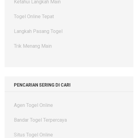
Ketahui Langkah Main
Togel Online Tepat
Langkah Pasang Togel
Trik Menang Main
PENCARIAN SERING DI CARI
Agen Togel Online
Bandar Togel Terpercaya
Situs Togel Online