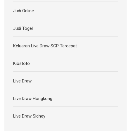
Judi Online
Judi Togel
Keluaran Live Draw SGP Tercepat
Kiostoto
Live Draw
Live Draw Hongkong
Live Draw Sidney