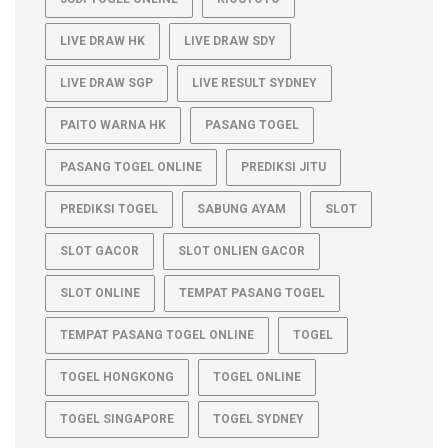
LIVE DRAW HK
LIVE DRAW SDY
LIVE DRAW SGP
LIVE RESULT SYDNEY
PAITO WARNA HK
PASANG TOGEL
PASANG TOGEL ONLINE
PREDIKSI JITU
PREDIKSI TOGEL
SABUNG AYAM
SLOT
SLOT GACOR
SLOT ONLIEN GACOR
SLOT ONLINE
TEMPAT PASANG TOGEL
TEMPAT PASANG TOGEL ONLINE
TOGEL
TOGEL HONGKONG
TOGEL ONLINE
TOGEL SINGAPORE
TOGEL SYDNEY