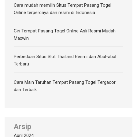
Cara mudah memilih Situs Tempat Pasang Togel
Online terpercaya dan resmi di Indonesia
Ciri Tempat Pasang Togel Online Asli Resmi Mudah
Maxwin
Perbedaan Situs Slot Thailand Resmi dan Abal-abal
Terbaru
Cara Main Taruhan Tempat Pasang Togel Tergacor
dan Terbaik
Arsip
April 2024