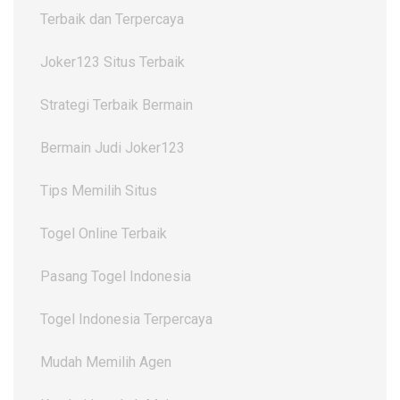
Terbaik dan Terpercaya
Joker123 Situs Terbaik
Strategi Terbaik Bermain
Bermain Judi Joker123
Tips Memilih Situs
Togel Online Terbaik
Pasang Togel Indonesia
Togel Indonesia Terpercaya
Mudah Memilih Agen