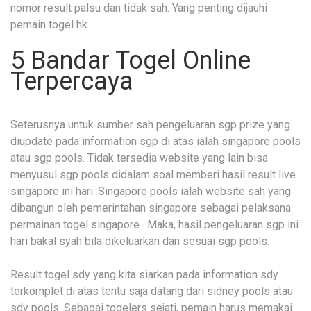
nomor result palsu dan tidak sah. Yang penting dijauhi
pemain togel hk.
5 Bandar Togel Online
Terpercaya
Seterusnya untuk sumber sah pengeluaran sgp prize yang
diupdate pada information sgp di atas ialah singapore pools
atau sgp pools. Tidak tersedia website yang lain bisa
menyusul sgp pools didalam soal memberi hasil result live
singapore ini hari. Singapore pools ialah website sah yang
dibangun oleh pemerintahan singapore sebagai pelaksana
permainan togel singapore . Maka, hasil pengeluaran sgp ini
hari bakal syah bila dikeluarkan dan sesuai sgp pools.
Result togel sdy yang kita siarkan pada information sdy
terkomplet di atas tentu saja datang dari sidney pools atau
sdy pools. Sebagai togelers sejati, pemain harus memakai