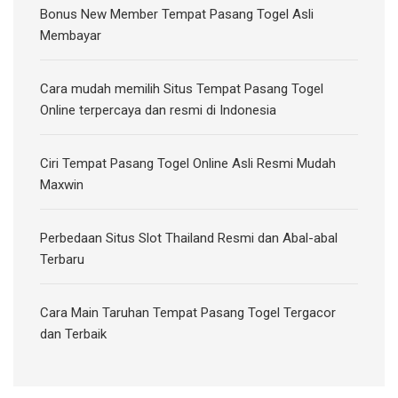
Bonus New Member Tempat Pasang Togel Asli
Membayar
Cara mudah memilih Situs Tempat Pasang Togel
Online terpercaya dan resmi di Indonesia
Ciri Tempat Pasang Togel Online Asli Resmi Mudah
Maxwin
Perbedaan Situs Slot Thailand Resmi dan Abal-abal
Terbaru
Cara Main Taruhan Tempat Pasang Togel Tergacor
dan Terbaik