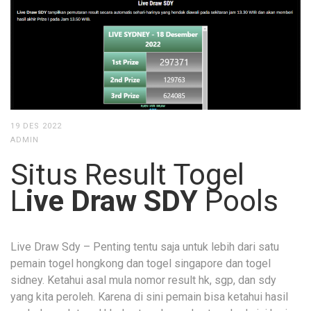
19 DES 2022
ADMIN
Situs Result Togel
L
ive Draw SDY
Pools
Live Draw Sdy – Penting tentu saja untuk lebih dari satu
pemain togel hongkong dan togel singapore dan togel
sidney. Ketahui asal mula nomor result hk, sgp, dan sdy
yang kita peroleh. Karena di sini pemain bisa ketahui hasil