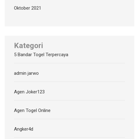
Oktober 2021
Kategori
5 Bandar Togel Terpercaya
admin jarwo
Agen Joker123
Agen Togel Online
Angker4d