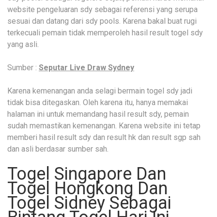
website pengeluaran sdy sebagai referensi yang serupa
sesuai dan datang dari sdy pools. Karena bakal buat rugi
terkecuali pemain tidak memperoleh hasil result togel sdy
yang asli.
Sumber :
Seputar Live Draw Sydney
Karena kemenangan anda selagi bermain togel sdy jadi
tidak bisa ditegaskan. Oleh karena itu, hanya memakai
halaman ini untuk memandang hasil result sdy, pemain
sudah memastikan kemenangan. Karena website ini tetap
memberi hasil result sdy dan result hk dan result sgp sah
dan asli berdasar sumber sah.
Togel Singapore Dan
Togel Hongkong Dan
Togel Sidney Sebagai