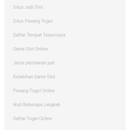
Situs Judi Slot
Situs Pasang Togel
Daftar Tempat Terpercaya
Game Slot Online
Jenis permainan judi
Kelebihan Game Slot
Pasang Togel Online
Ikuti Beberapa Langkah
Daftar Togel Online