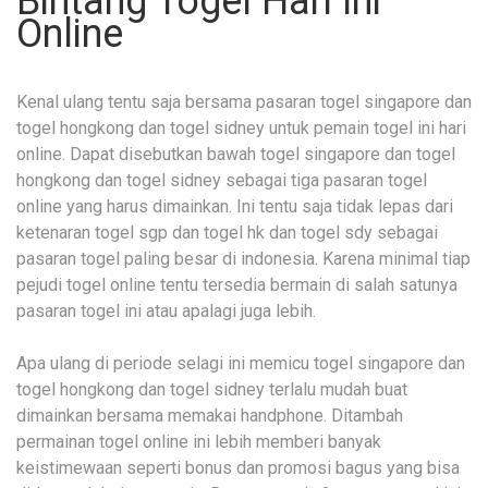
Bintang Togel Hari Ini
Online
Kenal ulang tentu saja bersama pasaran togel singapore dan
togel hongkong dan togel sidney untuk pemain togel ini hari
online. Dapat disebutkan bawah togel singapore dan togel
hongkong dan togel sidney sebagai tiga pasaran togel
online yang harus dimainkan. Ini tentu saja tidak lepas dari
ketenaran togel sgp dan togel hk dan togel sdy sebagai
pasaran togel paling besar di indonesia. Karena minimal tiap
pejudi togel online tentu tersedia bermain di salah satunya
pasaran togel ini atau apalagi juga lebih.
Apa ulang di periode selagi ini memicu togel singapore dan
togel hongkong dan togel sidney terlalu mudah buat
dimainkan bersama memakai handphone. Ditambah
permainan togel online ini lebih memberi banyak
keistimewaan seperti bonus dan promosi bagus yang bisa