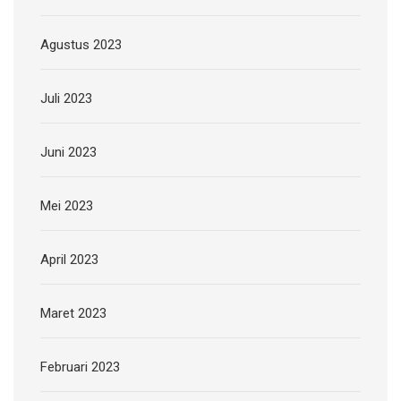
Agustus 2023
Juli 2023
Juni 2023
Mei 2023
April 2023
Maret 2023
Februari 2023