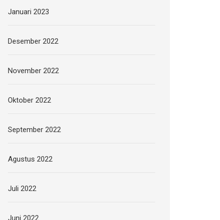
Januari 2023
Desember 2022
November 2022
Oktober 2022
September 2022
Agustus 2022
Juli 2022
Juni 2022