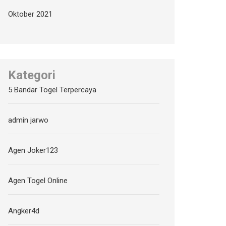
Oktober 2021
Kategori
5 Bandar Togel Terpercaya
admin jarwo
Agen Joker123
Agen Togel Online
Angker4d