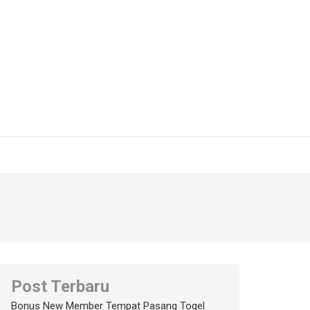
Post Terbaru
Bonus New Member Tempat Pasang Togel