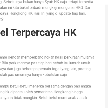
 Sebetulnya bukan hanya Syair HK saja, tetapi tersedia
tan ini kita bakal pribadi mengkaji mengenai HKG. Dari
rcaya
Hongkong HK Hari Ini yang di update tiap hari.
at?
gel Terpercaya HK
sama dengan memperbandingkan hasil perkiraan mulanya
la perkiraannya pas tiap hari sebab itu lumrah untuk
aya dan juga beberapa pemain togel yang lain, posting
aulah pas umumnya hanya kebetulan saja.
 mampu betul-betul menerka bersama dengan pas angka
kong hk dipantau oleh pemerintah Hongkong hingga
nyaris tidak mungkin. Betul-betul murni acak / acak.