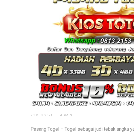
23 DES 2021
ADMIN
Pasang Togel – Togel sebagai judi tebak angka 