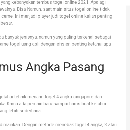
 yang kebanyakan tembus togel online 2021. Apalagi
walnya. Bisa Namun, saat main situs togel online tidak
ceme. Ini menjadi player judi togel online kalian penting
 besar.
da banyak jenisnya, namun yang paling terkenal sebagai
a game togel uang asli dengan efisien penting ketahui apa
umus Angka Pasang
getahui tehnik menang togel 4 angka singapore dan
ka Kamu ada pemain baru sampai harus buat ketahui
ang lebih sederhana.
imainkan. Dengan metode menebak togel 4 angka, 3 atau