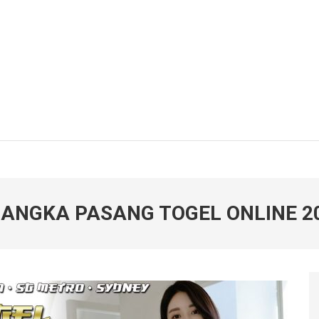
ANGKA PASANG TOGEL ONLINE 2