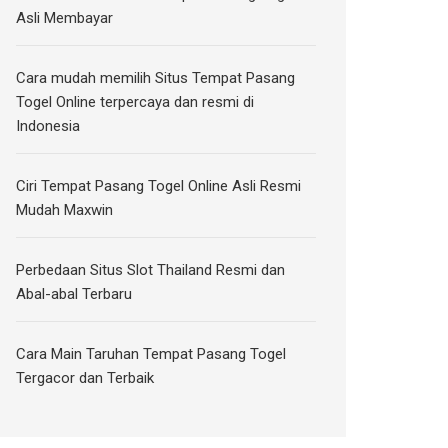
Asli Membayar
Cara mudah memilih Situs Tempat Pasang
Togel Online terpercaya dan resmi di
Indonesia
Ciri Tempat Pasang Togel Online Asli Resmi
Mudah Maxwin
Perbedaan Situs Slot Thailand Resmi dan
Abal-abal Terbaru
Cara Main Taruhan Tempat Pasang Togel
Tergacor dan Terbaik