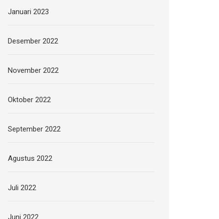
Januari 2023
Desember 2022
November 2022
Oktober 2022
September 2022
Agustus 2022
Juli 2022
Juni 2022