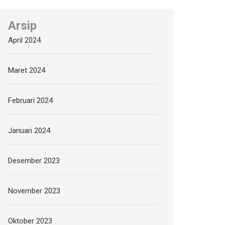
Arsip
April 2024
Maret 2024
Februari 2024
Januari 2024
Desember 2023
November 2023
Oktober 2023