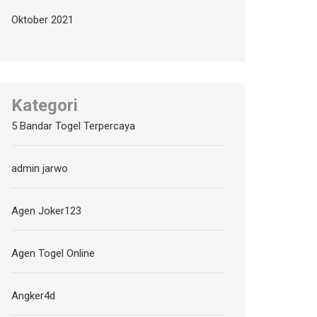
Oktober 2021
Kategori
5 Bandar Togel Terpercaya
admin jarwo
Agen Joker123
Agen Togel Online
Angker4d