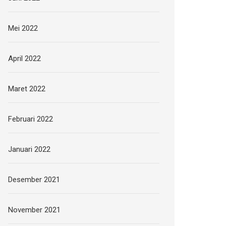
Mei 2022
April 2022
Maret 2022
Februari 2022
Januari 2022
Desember 2021
November 2021