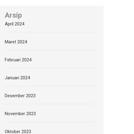
Arsip
April 2024
Maret 2024
Februari 2024
Januari 2024
Desember 2023
November 2023
Oktober 2023