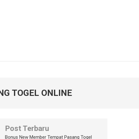
NG TOGEL ONLINE
Post Terbaru
Bonus New Member Tempat Pasang Togel