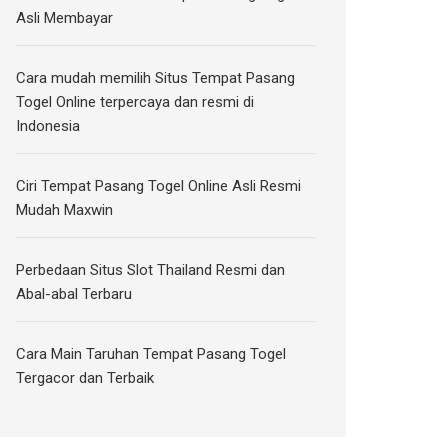
Asli Membayar
Cara mudah memilih Situs Tempat Pasang
Togel Online terpercaya dan resmi di
Indonesia
Ciri Tempat Pasang Togel Online Asli Resmi
Mudah Maxwin
Perbedaan Situs Slot Thailand Resmi dan
Abal-abal Terbaru
Cara Main Taruhan Tempat Pasang Togel
Tergacor dan Terbaik