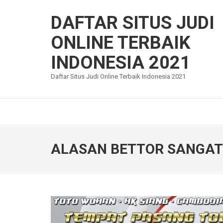
Lompat
ke
DAFTAR SITUS JUDI
konten
ONLINE TERBAIK
(Tekan
Enter)
INDONESIA 2021
Daftar Situs Judi Online Terbaik Indonesia 2021
ALASAN BETTOR SANGAT 