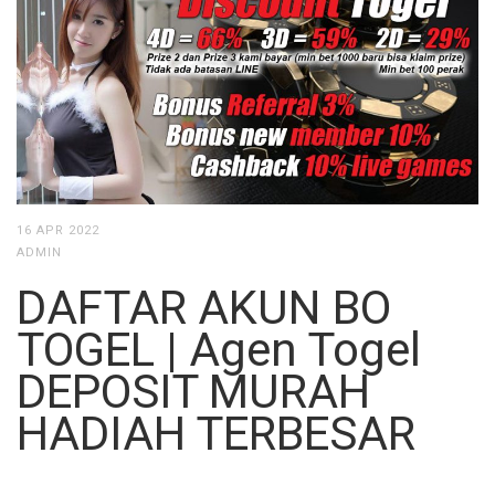
16 APR 2022
ADMIN
DAFTAR AKUN BO
TOGEL | Agen Togel
DEPOSIT MURAH
HADIAH TERBESAR