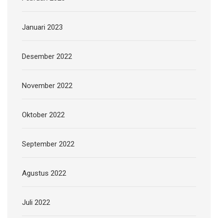
Januari 2023
Desember 2022
November 2022
Oktober 2022
September 2022
Agustus 2022
Juli 2022