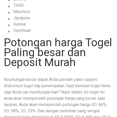
TH4D
Mauritius
Jayapura
Guinea
Szechuan
Potongan harga Togel
Paling besar dan
Deposit Murah
Keuntungan besar dapat Anda peroleh yakni seperti
diskonnya togel tiap penempatan. Saat bermain togel tentu
saja Anda cari keuntungan kan? Nach dalam, bo togel ini
anda akan memperoleh potongan harga yang besar saat
taruhan, Anda akan memperoleh potongan harga 4D: 66%,
3D :58%, 2D: 29%. Dan dengan perkalian yang serupa