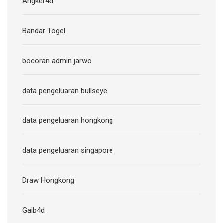
Angker4d
Bandar Togel
bocoran admin jarwo
data pengeluaran bullseye
data pengeluaran hongkong
data pengeluaran singapore
Draw Hongkong
Gaib4d