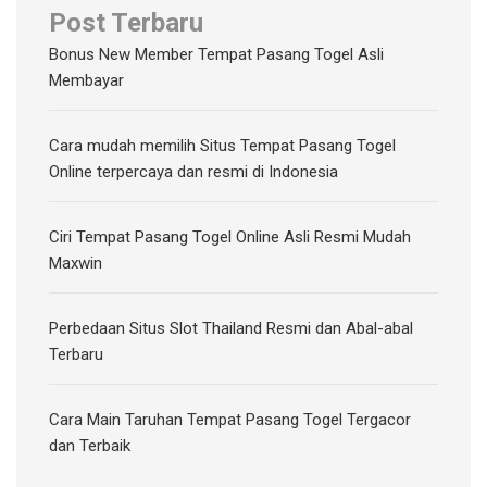
Post Terbaru
Bonus New Member Tempat Pasang Togel Asli
Membayar
Cara mudah memilih Situs Tempat Pasang Togel
Online terpercaya dan resmi di Indonesia
Ciri Tempat Pasang Togel Online Asli Resmi Mudah
Maxwin
Perbedaan Situs Slot Thailand Resmi dan Abal-abal
Terbaru
Cara Main Taruhan Tempat Pasang Togel Tergacor
dan Terbaik