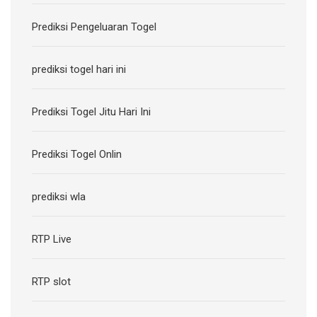
Prediksi Pengeluaran Togel
prediksi togel hari ini
Prediksi Togel Jitu Hari Ini
Prediksi Togel Onlin
prediksi wla
RTP Live
RTP slot