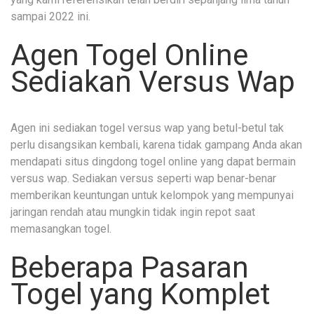
sampai 2022 ini.
Agen Togel Online
Sediakan Versus Wap
Agen ini sediakan togel versus wap yang betul-betul tak
perlu disangsikan kembali, karena tidak gampang Anda akan
mendapati situs dingdong togel online yang dapat bermain
versus wap. Sediakan versus seperti wap benar-benar
memberikan keuntungan untuk kelompok yang mempunyai
jaringan rendah atau mungkin tidak ingin repot saat
memasangkan togel.
Beberapa Pasaran
Togel yang Komplet