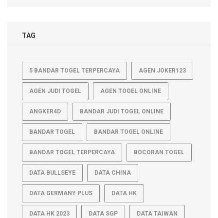
TAG
5 BANDAR TOGEL TERPERCAYA
AGEN JOKER123
AGEN JUDI TOGEL
AGEN TOGEL ONLINE
ANGKER4D
BANDAR JUDI TOGEL ONLINE
BANDAR TOGEL
BANDAR TOGEL ONLINE
BANDAR TOGEL TERPERCAYA
BOCORAN TOGEL
DATA BULLSEYE
DATA CHINA
DATA GERMANY PLUS
DATA HK
DATA HK 2023
DATA SGP
DATA TAIWAN