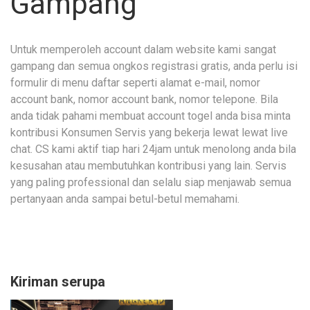
Gampang
Untuk memperoleh account dalam website kami sangat
gampang dan semua ongkos registrasi gratis, anda perlu isi
formulir di menu daftar seperti alamat e-mail, nomor
account bank, nomor account bank, nomor telepone. Bila
anda tidak pahami membuat account togel anda bisa minta
kontribusi Konsumen Servis yang bekerja lewat lewat live
chat. CS kami aktif tiap hari 24jam untuk menolong anda bila
kesusahan atau membutuhkan kontribusi yang lain. Servis
yang paling professional dan selalu siap menjawab semua
pertanyaan anda sampai betul-betul memahami.
Kiriman serupa