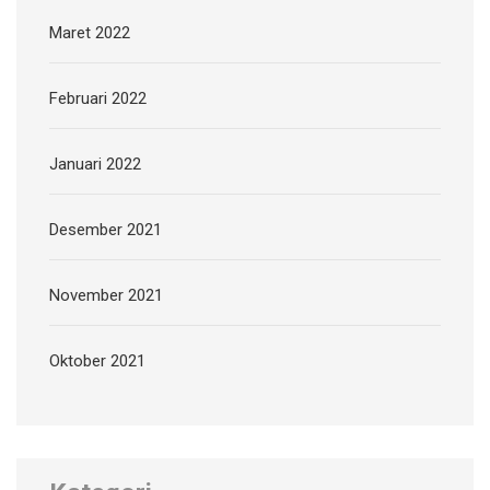
Maret 2022
Februari 2022
Januari 2022
Desember 2021
November 2021
Oktober 2021