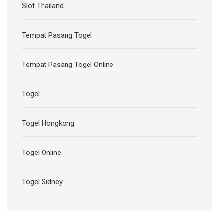
Slot Thailand
Tempat Pasang Togel
Tempat Pasang Togel Online
Togel
Togel Hongkong
Togel Online
Togel Sidney