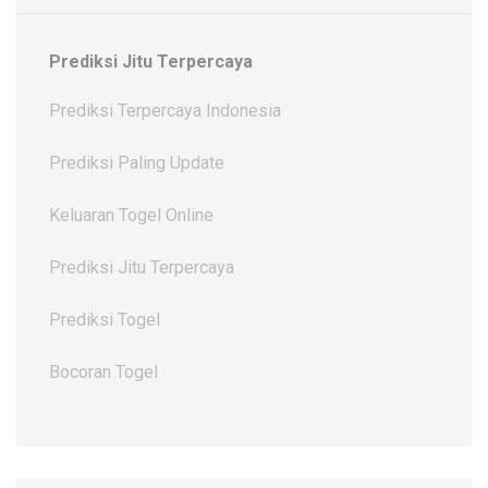
Prediksi Jitu Terpercaya
Prediksi Terpercaya Indonesia
Prediksi Paling Update
Keluaran Togel Online
Prediksi Jitu Terpercaya
Prediksi Togel
Bocoran Togel