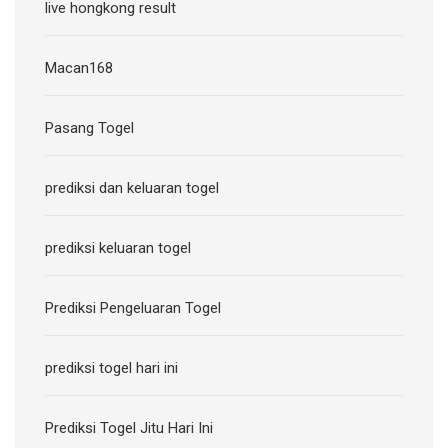
live hongkong result
Macan168
Pasang Togel
prediksi dan keluaran togel
prediksi keluaran togel
Prediksi Pengeluaran Togel
prediksi togel hari ini
Prediksi Togel Jitu Hari Ini