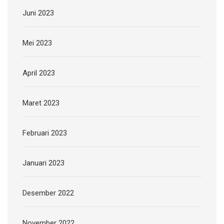
Juni 2023
Mei 2023
April 2023
Maret 2023
Februari 2023
Januari 2023
Desember 2022
November 2022