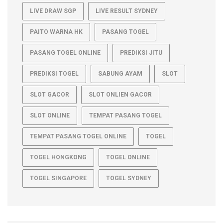
LIVE DRAW SGP
LIVE RESULT SYDNEY
PAITO WARNA HK
PASANG TOGEL
PASANG TOGEL ONLINE
PREDIKSI JITU
PREDIKSI TOGEL
SABUNG AYAM
SLOT
SLOT GACOR
SLOT ONLIEN GACOR
SLOT ONLINE
TEMPAT PASANG TOGEL
TEMPAT PASANG TOGEL ONLINE
TOGEL
TOGEL HONGKONG
TOGEL ONLINE
TOGEL SINGAPORE
TOGEL SYDNEY