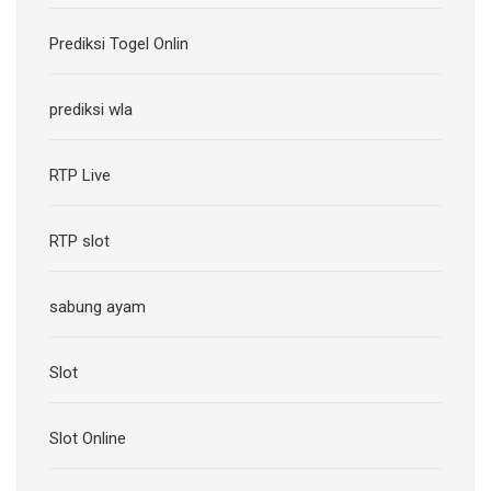
Prediksi Togel Onlin
prediksi wla
RTP Live
RTP slot
sabung ayam
Slot
Slot Online