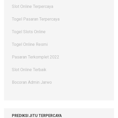
Slot Online Terpercaya
Togel Pasaran Terpercaya
Togel Slots Online
Togel Online Resmi
Pasaran Terkomplet 2022
Slot Online Terbaik
Bocoran Admin Jarwo
PREDIKSI JITU TERPERCAYA