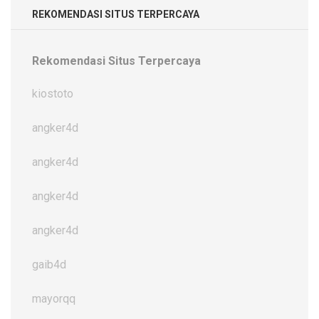
REKOMENDASI SITUS TERPERCAYA
Rekomendasi Situs Terpercaya
kiostoto
angker4d
angker4d
angker4d
angker4d
gaib4d
mayorqq