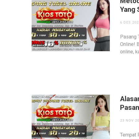
Metod
Yang 
6 DES 202
Pasang T
Online! 
online, 
Alasa
Pasan
23 NOV 2
Tempat 