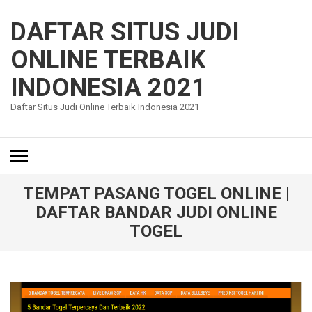
Lompat
ke
DAFTAR SITUS JUDI
konten
ONLINE TERBAIK
(Tekan
Enter)
INDONESIA 2021
Daftar Situs Judi Online Terbaik Indonesia 2021
TEMPAT PASANG TOGEL ONLINE |
DAFTAR BANDAR JUDI ONLINE
TOGEL