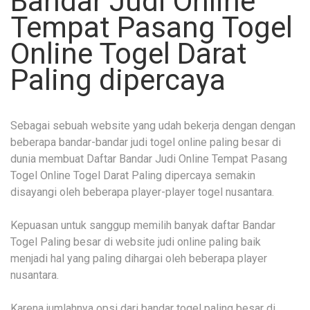
Bandar Judi Online
Tempat Pasang Togel
Online Togel Darat
Paling dipercaya
Sebagai sebuah website yang udah bekerja dengan dengan
beberapa bandar-bandar judi togel online paling besar di
dunia membuat Daftar Bandar Judi Online Tempat Pasang
Togel Online Togel Darat Paling dipercaya semakin
disayangi oleh beberapa player-player togel nusantara.
Kepuasan untuk sanggup memilih banyak daftar Bandar
Togel Paling besar di website judi online paling baik
menjadi hal yang paling dihargai oleh beberapa player
nusantara.
Karena jumlahnya opsi dari bandar togel paling besar di