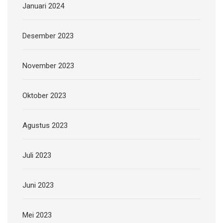
Januari 2024
Desember 2023
November 2023
Oktober 2023
Agustus 2023
Juli 2023
Juni 2023
Mei 2023