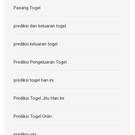
Pasang Togel
prediksi dan keluaran togel
prediksi keluaran togel
Prediksi Pengeluaran Togel
prediksi togel hari ini
Prediksi Togel Jitu Hari Ini
Prediksi Togel Onlin
prediksi wla