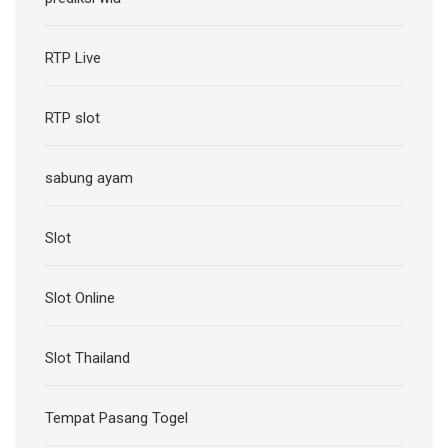
RTP Live
RTP slot
sabung ayam
Slot
Slot Online
Slot Thailand
Tempat Pasang Togel