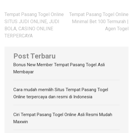
Navigasi
Tempat Pasang Togel Online
Tempat Pasang Togel Online
pos
SITUS JUDI ONLINE, JUDI
Minimal Bet 100 Termurah |
BOLA, CASINO ONLINE
Agen Togel
TERPERCAYA
Post Terbaru
Bonus New Member Tempat Pasang Togel Asli
Membayar
Cara mudah memilih Situs Tempat Pasang Togel
Online terpercaya dan resmi di Indonesia
Ciri Tempat Pasang Togel Online Asli Resmi Mudah
Maxwin