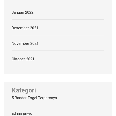
Januari 2022
Desember 2021
November 2021
Oktober 2021
Kategori
5 Bandar Togel Terpercaya
admin jarwo