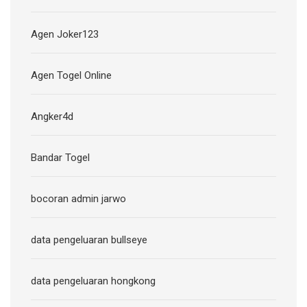
Agen Joker123
Agen Togel Online
Angker4d
Bandar Togel
bocoran admin jarwo
data pengeluaran bullseye
data pengeluaran hongkong