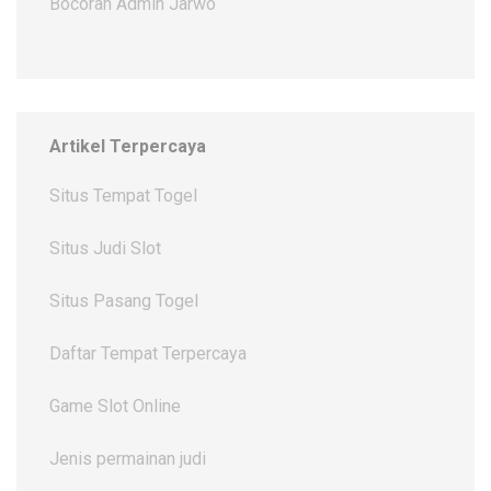
Bocoran Admin Jarwo
Artikel Terpercaya
Situs Tempat Togel
Situs Judi Slot
Situs Pasang Togel
Daftar Tempat Terpercaya
Game Slot Online
Jenis permainan judi