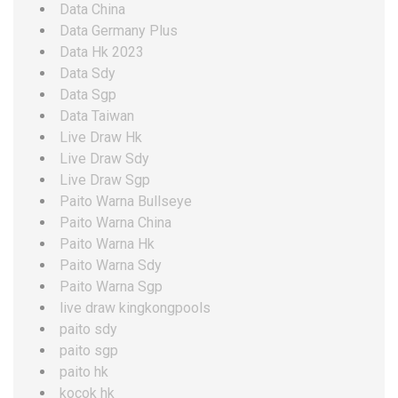
Data China
Data Germany Plus
Data Hk 2023
Data Sdy
Data Sgp
Data Taiwan
Live Draw Hk
Live Draw Sdy
Live Draw Sgp
Paito Warna Bullseye
Paito Warna China
Paito Warna Hk
Paito Warna Sdy
Paito Warna Sgp
live draw kingkongpools
paito sdy
paito sgp
paito hk
kocok hk