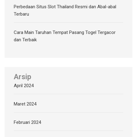
Perbedaan Situs Slot Thailand Resmi dan Abal-abal
Terbaru
Cara Main Taruhan Tempat Pasang Togel Tergacor
dan Terbaik
Arsip
April 2024
Maret 2024
Februari 2024