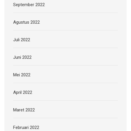
September 2022
Agustus 2022
Juli 2022
Juni 2022
Mei 2022
April 2022
Maret 2022
Februari 2022