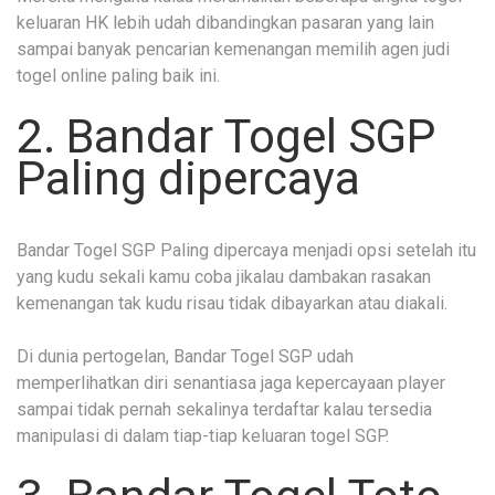
keluaran HK lebih udah dibandingkan pasaran yang lain
sampai banyak pencarian kemenangan memilih agen judi
togel online paling baik ini.
2. Bandar Togel SGP
Paling dipercaya
Bandar Togel SGP Paling dipercaya menjadi opsi setelah itu
yang kudu sekali kamu coba jikalau dambakan rasakan
kemenangan tak kudu risau tidak dibayarkan atau diakali.
Di dunia pertogelan, Bandar Togel SGP udah
memperlihatkan diri senantiasa jaga kepercayaan player
sampai tidak pernah sekalinya terdaftar kalau tersedia
manipulasi di dalam tiap-tiap keluaran togel SGP.